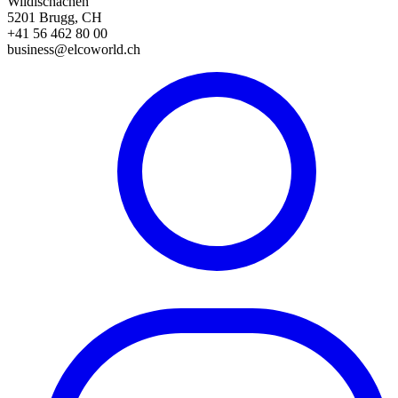
Wildischachen
5201 Brugg, CH
+41 56 462 80 00
business@elcoworld.ch