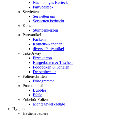
Nachhaltiges Besteck
Partybesteck
Servietten
Servietten uni
Servietten bedruckt
Kerzen
Stumpenkerzen
Partyartikel
Fackeln
Konfetti-Kanonen
diverse Partyartikel
Take Away
Pizzakarton
Burgerboxen & Taschen
Foodboxen & Schalen
Dessertbecher
Folienschriften
Piktogramme
Promotionsfolie
Bubbles
Pfeile
Zubehör Folien
Montagewerkzeuge
Hygiene
Hygienepapiere