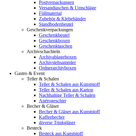
Postverpackungen
Versandtaschen & Umschläge
Füllmaterial
Zubehör & Klebebänder
Standbodenbeutel
Geschenkverpackungen
Geschenkbeutel
Geschenkboxen
Geschenktaschen
Archivschachteln
Archivablageboxen
Archivstehsammler
Ordnerarchivboxen
Gastro & Event
Teller & Schalen
Teller & Schalen aus Kunststoff
Teller & Schalen aus Karton
Nachhaltige Teller & Schalen
Apérogeschirr
Becher & Gläser
Becher & Gläser aus Kunststoff
Kaffeebecher
diverse Trinkgläser
Besteck
Besteck aus Kunststoff