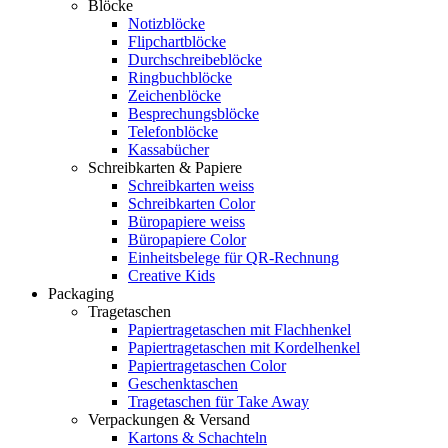
Blöcke
Notizblöcke
Flipchartblöcke
Durchschreibeblöcke
Ringbuchblöcke
Zeichenblöcke
Besprechungsblöcke
Telefonblöcke
Kassabücher
Schreibkarten & Papiere
Schreibkarten weiss
Schreibkarten Color
Büropapiere weiss
Büropapiere Color
Einheitsbelege für QR-Rechnung
Creative Kids
Packaging
Tragetaschen
Papiertragetaschen mit Flachhenkel
Papiertragetaschen mit Kordelhenkel
Papiertragetaschen Color
Geschenktaschen
Tragetaschen für Take Away
Verpackungen & Versand
Kartons & Schachteln