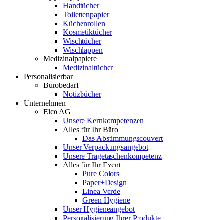
Handtücher
Toilettenpapier
Küchenrollen
Kosmetiktücher
Wischtücher
Wischlappen
Medizinalpapiere
Medizinaltücher
Personalisierbar
Bürobedarf
Notizbücher
Unternehmen
Elco AG
Unsere Kernkompetenzen
Alles für Ihr Büro
Das Abstimmungscouvert
Unser Verpackungsangebot
Unsere Tragetaschenkompetenz
Alles für Ihr Event
Pure Colors
Paper+Design
Linea Verde
Green Hygiene
Unser Hygieneangebot
Personalisierung Ihrer Produkte