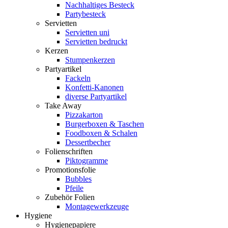
Nachhaltiges Besteck
Partybesteck
Servietten
Servietten uni
Servietten bedruckt
Kerzen
Stumpenkerzen
Partyartikel
Fackeln
Konfetti-Kanonen
diverse Partyartikel
Take Away
Pizzakarton
Burgerboxen & Taschen
Foodboxen & Schalen
Dessertbecher
Folienschriften
Piktogramme
Promotionsfolie
Bubbles
Pfeile
Zubehör Folien
Montagewerkzeuge
Hygiene
Hygienepapiere