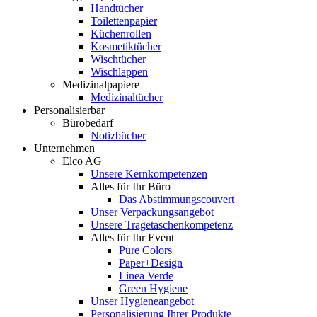
Handtücher
Toilettenpapier
Küchenrollen
Kosmetiktücher
Wischtücher
Wischlappen
Medizinalpapiere
Medizinaltücher
Personalisierbar
Bürobedarf
Notizbücher
Unternehmen
Elco AG
Unsere Kernkompetenzen
Alles für Ihr Büro
Das Abstimmungscouvert
Unser Verpackungsangebot
Unsere Tragetaschenkompetenz
Alles für Ihr Event
Pure Colors
Paper+Design
Linea Verde
Green Hygiene
Unser Hygieneangebot
Personalisierung Ihrer Produkte