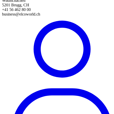
Wildischachen
5201 Brugg, CH
+41 56 462 80 00
business@elcoworld.ch