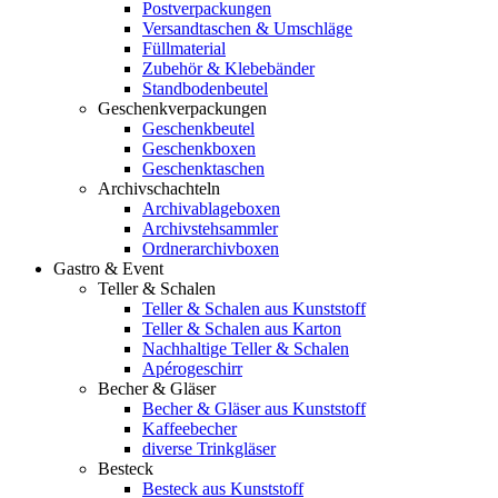
Postverpackungen
Versandtaschen & Umschläge
Füllmaterial
Zubehör & Klebebänder
Standbodenbeutel
Geschenkverpackungen
Geschenkbeutel
Geschenkboxen
Geschenktaschen
Archivschachteln
Archivablageboxen
Archivstehsammler
Ordnerarchivboxen
Gastro & Event
Teller & Schalen
Teller & Schalen aus Kunststoff
Teller & Schalen aus Karton
Nachhaltige Teller & Schalen
Apérogeschirr
Becher & Gläser
Becher & Gläser aus Kunststoff
Kaffeebecher
diverse Trinkgläser
Besteck
Besteck aus Kunststoff