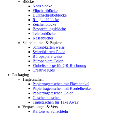
Blöcke
Notizblöcke
Flipchartblöcke
Durchschreibeblöcke
Ringbuchblöcke
Zeichenblöcke
Besprechungsblöcke
Telefonblöcke
Kassabücher
Schreibkarten & Papiere
Schreibkarten weiss
Schreibkarten Color
Büropapiere weiss
Büropapiere Color
Einheitsbelege für QR-Rechnung
Creative Kids
Packaging
Tragetaschen
Papiertragetaschen mit Flachhenkel
Papiertragetaschen mit Kordelhenkel
Papiertragetaschen Color
Geschenktaschen
Tragetaschen für Take Away
Verpackungen & Versand
Kartons & Schachteln