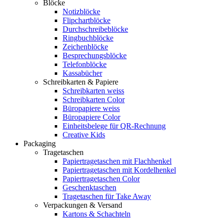
Blöcke
Notizblöcke
Flipchartblöcke
Durchschreibeblöcke
Ringbuchblöcke
Zeichenblöcke
Besprechungsblöcke
Telefonblöcke
Kassabücher
Schreibkarten & Papiere
Schreibkarten weiss
Schreibkarten Color
Büropapiere weiss
Büropapiere Color
Einheitsbelege für QR-Rechnung
Creative Kids
Packaging
Tragetaschen
Papiertragetaschen mit Flachhenkel
Papiertragetaschen mit Kordelhenkel
Papiertragetaschen Color
Geschenktaschen
Tragetaschen für Take Away
Verpackungen & Versand
Kartons & Schachteln