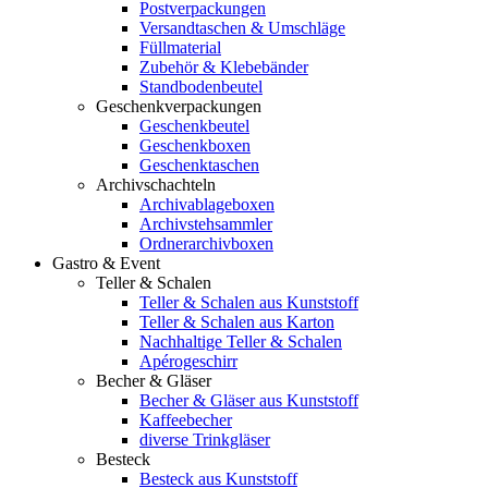
Postverpackungen
Versandtaschen & Umschläge
Füllmaterial
Zubehör & Klebebänder
Standbodenbeutel
Geschenkverpackungen
Geschenkbeutel
Geschenkboxen
Geschenktaschen
Archivschachteln
Archivablageboxen
Archivstehsammler
Ordnerarchivboxen
Gastro & Event
Teller & Schalen
Teller & Schalen aus Kunststoff
Teller & Schalen aus Karton
Nachhaltige Teller & Schalen
Apérogeschirr
Becher & Gläser
Becher & Gläser aus Kunststoff
Kaffeebecher
diverse Trinkgläser
Besteck
Besteck aus Kunststoff