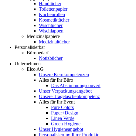
Handtücher
Toilettenpapier
Küchenrollen
Kosmetiktücher
Wischtücher
Wischlappen
Medizinalpapiere
Medizinaltücher
Personalisierbar
Bürobedarf
Notizbücher
Unternehmen
Elco AG
Unsere Kernkompetenzen
Alles für Ihr Büro
Das Abstimmungscouvert
Unser Verpackungsangebot
Unsere Tragetaschenkompetenz
Alles für Ihr Event
Pure Colors
Paper+Design
Linea Verde
Green Hygiene
Unser Hygieneangebot
Personalisierung Ihrer Produkte