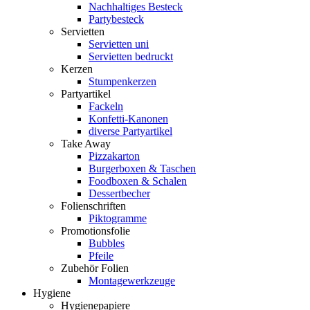
Nachhaltiges Besteck
Partybesteck
Servietten
Servietten uni
Servietten bedruckt
Kerzen
Stumpenkerzen
Partyartikel
Fackeln
Konfetti-Kanonen
diverse Partyartikel
Take Away
Pizzakarton
Burgerboxen & Taschen
Foodboxen & Schalen
Dessertbecher
Folienschriften
Piktogramme
Promotionsfolie
Bubbles
Pfeile
Zubehör Folien
Montagewerkzeuge
Hygiene
Hygienepapiere