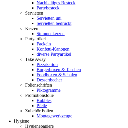
Nachhaltiges Besteck
Partybesteck
Servietten
Servietten uni
Servietten bedruckt
Kerzen
Stumpenkerzen
Partyartikel
Fackeln
Konfetti-Kanonen
diverse Partyartikel
Take Away
Pizzakarton
Burgerboxen & Taschen
Foodboxen & Schalen
Dessertbecher
Folienschriften
Piktogramme
Promotionsfolie
Bubbles
Pfeile
Zubehör Folien
Montagewerkzeuge
Hygiene
Hygienepapiere