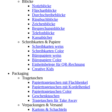
Blöcke
Notizblöcke
Flipchartblöcke
Durchschreibeblöcke
Ringbuchblöcke
Zeichenblöcke
Besprechungsblöcke
Telefonblöcke
Kassabücher
Schreibkarten & Papiere
Schreibkarten weiss
Schreibkarten Color
Büropapiere weiss
Büropapiere Color
Einheitsbelege für QR-Rechnung
Creative Kids
Packaging
Tragetaschen
Papiertragetaschen mit Flachhenkel
Papiertragetaschen mit Kordelhenkel
Papiertragetaschen Color
Geschenktaschen
Tragetaschen für Take Away
Verpackungen & Versand
Kartons & Schachteln