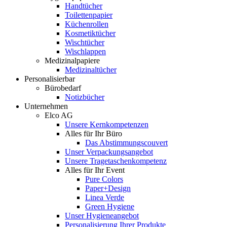
Handtücher
Toilettenpapier
Küchenrollen
Kosmetiktücher
Wischtücher
Wischlappen
Medizinalpapiere
Medizinaltücher
Personalisierbar
Bürobedarf
Notizbücher
Unternehmen
Elco AG
Unsere Kernkompetenzen
Alles für Ihr Büro
Das Abstimmungscouvert
Unser Verpackungsangebot
Unsere Tragetaschenkompetenz
Alles für Ihr Event
Pure Colors
Paper+Design
Linea Verde
Green Hygiene
Unser Hygieneangebot
Personalisierung Ihrer Produkte