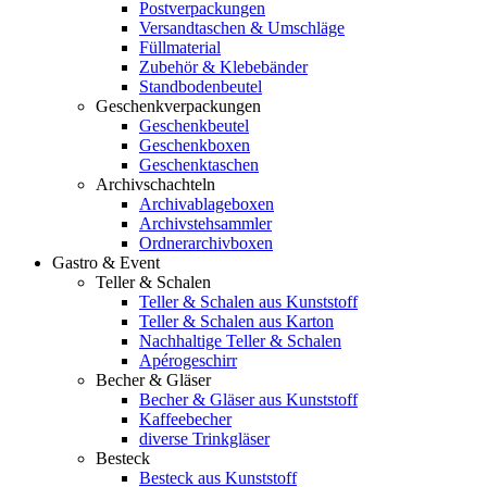
Postverpackungen
Versandtaschen & Umschläge
Füllmaterial
Zubehör & Klebebänder
Standbodenbeutel
Geschenkverpackungen
Geschenkbeutel
Geschenkboxen
Geschenktaschen
Archivschachteln
Archivablageboxen
Archivstehsammler
Ordnerarchivboxen
Gastro & Event
Teller & Schalen
Teller & Schalen aus Kunststoff
Teller & Schalen aus Karton
Nachhaltige Teller & Schalen
Apérogeschirr
Becher & Gläser
Becher & Gläser aus Kunststoff
Kaffeebecher
diverse Trinkgläser
Besteck
Besteck aus Kunststoff