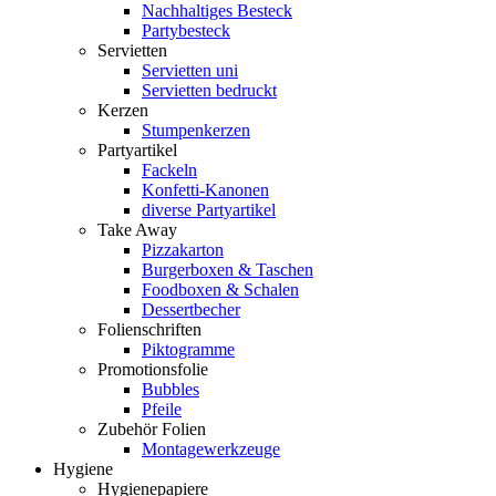
Nachhaltiges Besteck
Partybesteck
Servietten
Servietten uni
Servietten bedruckt
Kerzen
Stumpenkerzen
Partyartikel
Fackeln
Konfetti-Kanonen
diverse Partyartikel
Take Away
Pizzakarton
Burgerboxen & Taschen
Foodboxen & Schalen
Dessertbecher
Folienschriften
Piktogramme
Promotionsfolie
Bubbles
Pfeile
Zubehör Folien
Montagewerkzeuge
Hygiene
Hygienepapiere