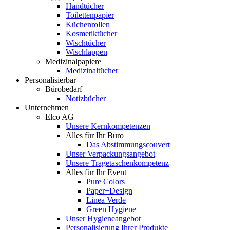
Handtücher
Toilettenpapier
Küchenrollen
Kosmetiktücher
Wischtücher
Wischlappen
Medizinalpapiere
Medizinaltücher
Personalisierbar
Bürobedarf
Notizbücher
Unternehmen
Elco AG
Unsere Kernkompetenzen
Alles für Ihr Büro
Das Abstimmungscouvert
Unser Verpackungsangebot
Unsere Tragetaschenkompetenz
Alles für Ihr Event
Pure Colors
Paper+Design
Linea Verde
Green Hygiene
Unser Hygieneangebot
Personalisierung Ihrer Produkte