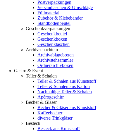
Postverpackungen
Versandtaschen & Umschläge
Füllmaterial
Zubehör & Klebebänder
Standbodenbeutel
Geschenkverpackungen
Geschenkbeutel
Geschenkboxen
Geschenktaschen
Archivschachteln
Archivablageboxen
Archivstehsammler
Ordnerarchivboxen
Gastro & Event
Teller & Schalen
Teller & Schalen aus Kunststoff
Teller & Schalen aus Karton
Nachhaltige Teller & Schalen
Apérogeschirr
Becher & Gläser
Becher & Gläser aus Kunststoff
Kaffeebecher
diverse Trinkgläser
Besteck
Besteck aus Kunststoff