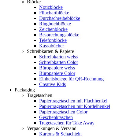
Blöcke
Notizblöcke
Flipchartblöcke
Durchschreibeblöcke
Ringbuchblöcke
Zeichenblöcke
Besprechungsblöcke
Telefonblöcke
Kassabücher
Schreibkarten & Papiere
Schreibkarten weiss
Schreibkarten Color
Büropapiere weiss
Büropapiere Color
Einheitsbelege für QR-Rechnung
Creative Kids
Packaging
Tragetaschen
Papiertragetaschen mit Flachhenkel
Papiertragetaschen mit Kordelhenkel
Papiertragetaschen Color
Geschenktaschen
Tragetaschen für Take Away
Verpackungen & Versand
Kartons & Schachteln