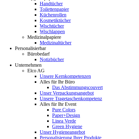
Handtücher
Toilettenpapier
Küchenrollen
Kosmetiktücher
Wischtücher
Wischlappen
Medizinalpapiere
Medizinaltücher
Personalisierbar
Bürobedarf
Notizbücher
Unternehmen
Elco AG
Unsere Kernkompetenzen
Alles für Ihr Büro
Das Abstimmungscouvert
Unser Verpackungsangebot
Unsere Tragetaschenkompetenz
Alles für Ihr Event
Pure Colors
Paper+Design
Linea Verde
Green Hygiene
Unser Hygieneangebot
Personalisierung Ihrer Produkte