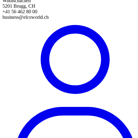
Wildischachen
5201 Brugg, CH
+41 56 462 80 00
business@elcoworld.ch