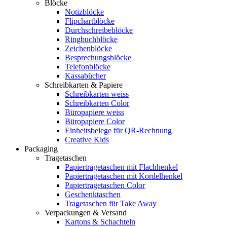
Blöcke
Notizblöcke
Flipchartblöcke
Durchschreibeblöcke
Ringbuchblöcke
Zeichenblöcke
Besprechungsblöcke
Telefonblöcke
Kassabücher
Schreibkarten & Papiere
Schreibkarten weiss
Schreibkarten Color
Büropapiere weiss
Büropapiere Color
Einheitsbelege für QR-Rechnung
Creative Kids
Packaging
Tragetaschen
Papiertragetaschen mit Flachhenkel
Papiertragetaschen mit Kordelhenkel
Papiertragetaschen Color
Geschenktaschen
Tragetaschen für Take Away
Verpackungen & Versand
Kartons & Schachteln