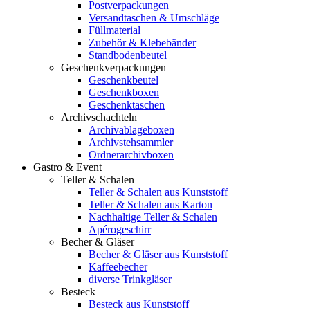
Postverpackungen
Versandtaschen & Umschläge
Füllmaterial
Zubehör & Klebebänder
Standbodenbeutel
Geschenkverpackungen
Geschenkbeutel
Geschenkboxen
Geschenktaschen
Archivschachteln
Archivablageboxen
Archivstehsammler
Ordnerarchivboxen
Gastro & Event
Teller & Schalen
Teller & Schalen aus Kunststoff
Teller & Schalen aus Karton
Nachhaltige Teller & Schalen
Apérogeschirr
Becher & Gläser
Becher & Gläser aus Kunststoff
Kaffeebecher
diverse Trinkgläser
Besteck
Besteck aus Kunststoff