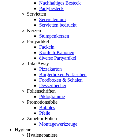
Nachhaltiges Besteck
Partybesteck
Servietten
Servietten uni
Servietten bedruckt
Kerzen
Stumpenkerzen
Partyartikel
Fackeln
Konfetti-Kanonen
diverse Partyartikel
Take Away
Pizzakarton
Burgerboxen & Taschen
Foodboxen & Schalen
Dessertbecher
Folienschriften
Piktogramme
Promotionsfolie
Bubbles
Pfeile
Zubehör Folien
Montagewerkzeuge
Hygiene
Hygienepapiere