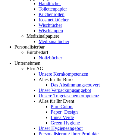
Handtücher
Toilettenpapier
Küchenrollen
Kosmetiktücher
Wischtücher
Wischlappen
Medizinalpapiere
Medizinaltücher
Personalisierbar
Bürobedarf
Notizbücher
Unternehmen
Elco AG
Unsere Kernkompetenzen
Alles für Ihr Büro
Das Abstimmungscouvert
Unser Verpackungsangebot
Unsere Tragetaschenkompetenz
Alles für Ihr Event
Pure Colors
Paper+Design
Linea Verde
Green Hygiene
Unser Hygieneangebot
Personalisierung Ihrer Produkte