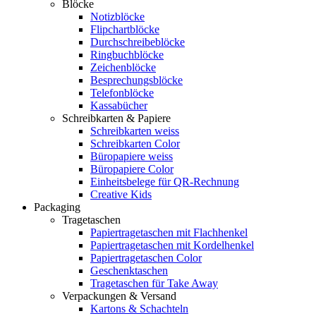
Blöcke
Notizblöcke
Flipchartblöcke
Durchschreibeblöcke
Ringbuchblöcke
Zeichenblöcke
Besprechungsblöcke
Telefonblöcke
Kassabücher
Schreibkarten & Papiere
Schreibkarten weiss
Schreibkarten Color
Büropapiere weiss
Büropapiere Color
Einheitsbelege für QR-Rechnung
Creative Kids
Packaging
Tragetaschen
Papiertragetaschen mit Flachhenkel
Papiertragetaschen mit Kordelhenkel
Papiertragetaschen Color
Geschenktaschen
Tragetaschen für Take Away
Verpackungen & Versand
Kartons & Schachteln