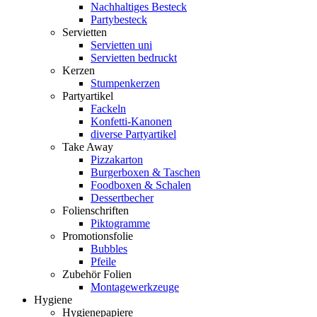
Nachhaltiges Besteck
Partybesteck
Servietten
Servietten uni
Servietten bedruckt
Kerzen
Stumpenkerzen
Partyartikel
Fackeln
Konfetti-Kanonen
diverse Partyartikel
Take Away
Pizzakarton
Burgerboxen & Taschen
Foodboxen & Schalen
Dessertbecher
Folienschriften
Piktogramme
Promotionsfolie
Bubbles
Pfeile
Zubehör Folien
Montagewerkzeuge
Hygiene
Hygienepapiere