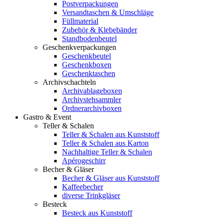
Postverpackungen
Versandtaschen & Umschläge
Füllmaterial
Zubehör & Klebebänder
Standbodenbeutel
Geschenkverpackungen
Geschenkbeutel
Geschenkboxen
Geschenktaschen
Archivschachteln
Archivablageboxen
Archivstehsammler
Ordnerarchivboxen
Gastro & Event
Teller & Schalen
Teller & Schalen aus Kunststoff
Teller & Schalen aus Karton
Nachhaltige Teller & Schalen
Apérogeschirr
Becher & Gläser
Becher & Gläser aus Kunststoff
Kaffeebecher
diverse Trinkgläser
Besteck
Besteck aus Kunststoff