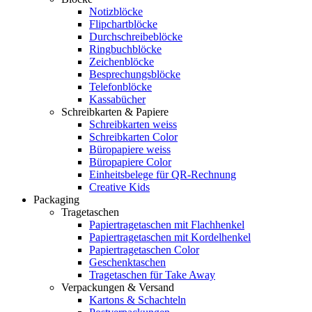
Notizblöcke
Flipchartblöcke
Durchschreibeblöcke
Ringbuchblöcke
Zeichenblöcke
Besprechungsblöcke
Telefonblöcke
Kassabücher
Schreibkarten & Papiere
Schreibkarten weiss
Schreibkarten Color
Büropapiere weiss
Büropapiere Color
Einheitsbelege für QR-Rechnung
Creative Kids
Packaging
Tragetaschen
Papiertragetaschen mit Flachhenkel
Papiertragetaschen mit Kordelhenkel
Papiertragetaschen Color
Geschenktaschen
Tragetaschen für Take Away
Verpackungen & Versand
Kartons & Schachteln