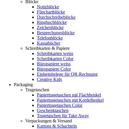
Blöcke
Notizblöcke
Flipchartblöcke
Durchschreibeblöcke
Ringbuchblöcke
Zeichenblöcke
Besprechungsblöcke
Telefonblöcke
Kassabücher
Schreibkarten & Papiere
Schreibkarten weiss
Schreibkarten Color
Büropapiere weiss
Büropapiere Color
Einheitsbelege für QR-Rechnung
Creative Kids
Packaging
Tragetaschen
Papiertragetaschen mit Flachhenkel
Papiertragetaschen mit Kordelhenkel
Papiertragetaschen Color
Geschenktaschen
Tragetaschen für Take Away
Verpackungen & Versand
Kartons & Schachteln