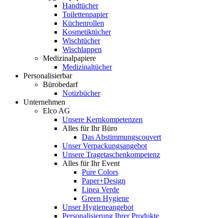
Handtücher
Toilettenpapier
Küchenrollen
Kosmetiktücher
Wischtücher
Wischlappen
Medizinalpapiere
Medizinaltücher
Personalisierbar
Bürobedarf
Notizbücher
Unternehmen
Elco AG
Unsere Kernkompetenzen
Alles für Ihr Büro
Das Abstimmungscouvert
Unser Verpackungsangebot
Unsere Tragetaschenkompetenz
Alles für Ihr Event
Pure Colors
Paper+Design
Linea Verde
Green Hygiene
Unser Hygieneangebot
Personalisierung Ihrer Produkte