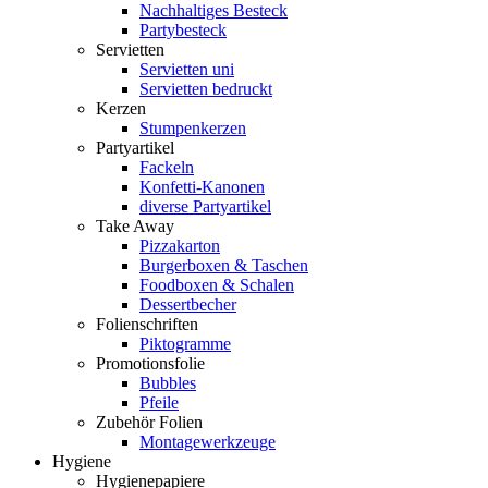
Nachhaltiges Besteck
Partybesteck
Servietten
Servietten uni
Servietten bedruckt
Kerzen
Stumpenkerzen
Partyartikel
Fackeln
Konfetti-Kanonen
diverse Partyartikel
Take Away
Pizzakarton
Burgerboxen & Taschen
Foodboxen & Schalen
Dessertbecher
Folienschriften
Piktogramme
Promotionsfolie
Bubbles
Pfeile
Zubehör Folien
Montagewerkzeuge
Hygiene
Hygienepapiere