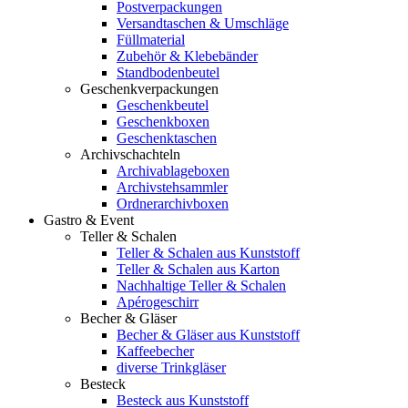
Postverpackungen
Versandtaschen & Umschläge
Füllmaterial
Zubehör & Klebebänder
Standbodenbeutel
Geschenkverpackungen
Geschenkbeutel
Geschenkboxen
Geschenktaschen
Archivschachteln
Archivablageboxen
Archivstehsammler
Ordnerarchivboxen
Gastro & Event
Teller & Schalen
Teller & Schalen aus Kunststoff
Teller & Schalen aus Karton
Nachhaltige Teller & Schalen
Apérogeschirr
Becher & Gläser
Becher & Gläser aus Kunststoff
Kaffeebecher
diverse Trinkgläser
Besteck
Besteck aus Kunststoff