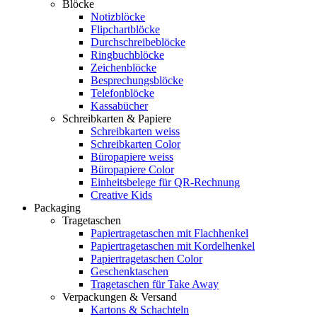
Blöcke
Notizblöcke
Flipchartblöcke
Durchschreibeblöcke
Ringbuchblöcke
Zeichenblöcke
Besprechungsblöcke
Telefonblöcke
Kassabücher
Schreibkarten & Papiere
Schreibkarten weiss
Schreibkarten Color
Büropapiere weiss
Büropapiere Color
Einheitsbelege für QR-Rechnung
Creative Kids
Packaging
Tragetaschen
Papiertragetaschen mit Flachhenkel
Papiertragetaschen mit Kordelhenkel
Papiertragetaschen Color
Geschenktaschen
Tragetaschen für Take Away
Verpackungen & Versand
Kartons & Schachteln