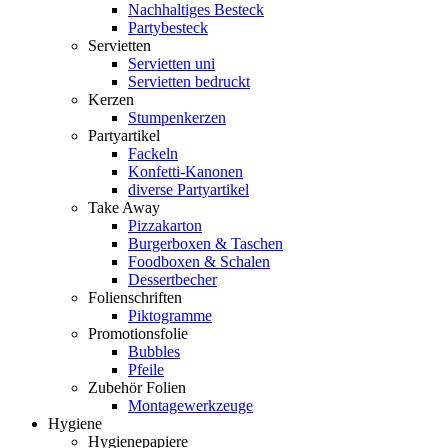
Nachhaltiges Besteck
Partybesteck
Servietten
Servietten uni
Servietten bedruckt
Kerzen
Stumpenkerzen
Partyartikel
Fackeln
Konfetti-Kanonen
diverse Partyartikel
Take Away
Pizzakarton
Burgerboxen & Taschen
Foodboxen & Schalen
Dessertbecher
Folienschriften
Piktogramme
Promotionsfolie
Bubbles
Pfeile
Zubehör Folien
Montagewerkzeuge
Hygiene
Hygienepapiere