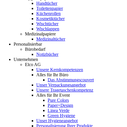
Handtücher
Toilettenpapier
Küchenrollen
Kosmetiktücher
Wischtücher
Wischlappen
Medizinalpapiere
Medizinaltücher
Personalisierbar
Bürobedarf
Notizbücher
Unternehmen
Elco AG
Unsere Kernkompetenzen
Alles für Ihr Büro
Das Abstimmungscouvert
Unser Verpackungsangebot
Unsere Tragetaschenkompetenz
Alles für Ihr Event
Pure Colors
Paper+Design
Linea Verde
Green Hygiene
Unser Hygieneangebot
Personalisierung Ihrer Produkte