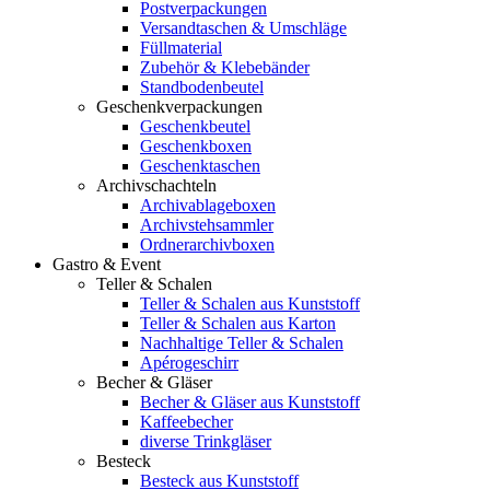
Postverpackungen
Versandtaschen & Umschläge
Füllmaterial
Zubehör & Klebebänder
Standbodenbeutel
Geschenkverpackungen
Geschenkbeutel
Geschenkboxen
Geschenktaschen
Archivschachteln
Archivablageboxen
Archivstehsammler
Ordnerarchivboxen
Gastro & Event
Teller & Schalen
Teller & Schalen aus Kunststoff
Teller & Schalen aus Karton
Nachhaltige Teller & Schalen
Apérogeschirr
Becher & Gläser
Becher & Gläser aus Kunststoff
Kaffeebecher
diverse Trinkgläser
Besteck
Besteck aus Kunststoff