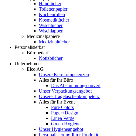
Handtücher
Toilettenpapier
Küchenrollen
Kosmetiktücher
Wischtücher
Wischlappen
Medizinalpapiere
Medizinaltücher
Personalisierbar
Bürobedarf
Notizbücher
Unternehmen
Elco AG
Unsere Kernkompetenzen
Alles für Ihr Büro
Das Abstimmungscouvert
Unser Verpackungsangebot
Unsere Tragetaschenkompetenz
Alles für Ihr Event
Pure Colors
Paper+Design
Linea Verde
Green Hygiene
Unser Hygieneangebot
Personalisierung Ihrer Produkte