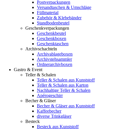
Postverpackungen
Versandtaschen & Umschläge
Füllmaterial
Zubehör & Klebebänder
Standbodenbeutel
Geschenkverpackungen
Geschenkbeutel
Geschenkboxen
Geschenktaschen
Archivschachteln
Archivablageboxen
Archivstehsammler
Ordnerarchivboxen
Gastro & Event
Teller & Schalen
Teller & Schalen aus Kunststoff
Teller & Schalen aus Karton
Nachhaltige Teller & Schalen
Apérogeschirr
Becher & Gläser
Becher & Gläser aus Kunststoff
Kaffeebecher
diverse Trinkgläser
Besteck
Besteck aus Kunststoff