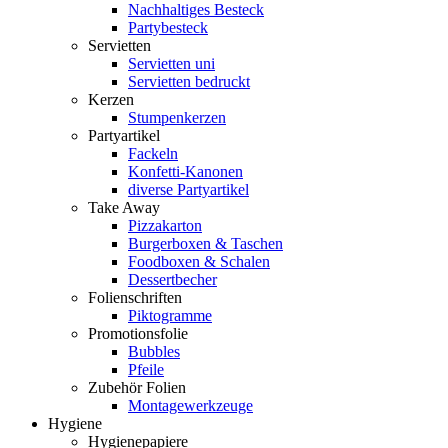
Nachhaltiges Besteck
Partybesteck
Servietten
Servietten uni
Servietten bedruckt
Kerzen
Stumpenkerzen
Partyartikel
Fackeln
Konfetti-Kanonen
diverse Partyartikel
Take Away
Pizzakarton
Burgerboxen & Taschen
Foodboxen & Schalen
Dessertbecher
Folienschriften
Piktogramme
Promotionsfolie
Bubbles
Pfeile
Zubehör Folien
Montagewerkzeuge
Hygiene
Hygienepapiere