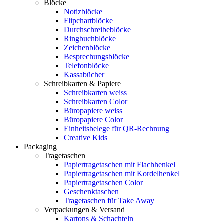
Blöcke
Notizblöcke
Flipchartblöcke
Durchschreibeblöcke
Ringbuchblöcke
Zeichenblöcke
Besprechungsblöcke
Telefonblöcke
Kassabücher
Schreibkarten & Papiere
Schreibkarten weiss
Schreibkarten Color
Büropapiere weiss
Büropapiere Color
Einheitsbelege für QR-Rechnung
Creative Kids
Packaging
Tragetaschen
Papiertragetaschen mit Flachhenkel
Papiertragetaschen mit Kordelhenkel
Papiertragetaschen Color
Geschenktaschen
Tragetaschen für Take Away
Verpackungen & Versand
Kartons & Schachteln