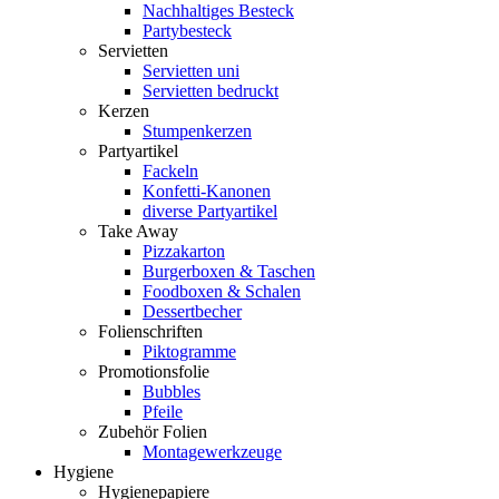
Nachhaltiges Besteck
Partybesteck
Servietten
Servietten uni
Servietten bedruckt
Kerzen
Stumpenkerzen
Partyartikel
Fackeln
Konfetti-Kanonen
diverse Partyartikel
Take Away
Pizzakarton
Burgerboxen & Taschen
Foodboxen & Schalen
Dessertbecher
Folienschriften
Piktogramme
Promotionsfolie
Bubbles
Pfeile
Zubehör Folien
Montagewerkzeuge
Hygiene
Hygienepapiere