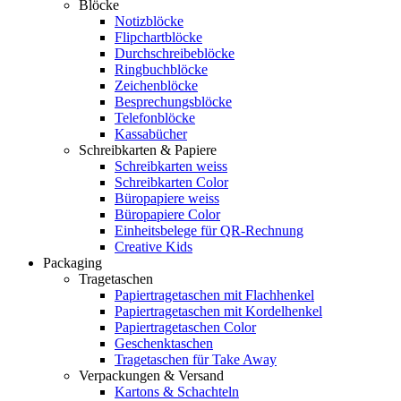
Blöcke
Notizblöcke
Flipchartblöcke
Durchschreibeblöcke
Ringbuchblöcke
Zeichenblöcke
Besprechungsblöcke
Telefonblöcke
Kassabücher
Schreibkarten & Papiere
Schreibkarten weiss
Schreibkarten Color
Büropapiere weiss
Büropapiere Color
Einheitsbelege für QR-Rechnung
Creative Kids
Packaging
Tragetaschen
Papiertragetaschen mit Flachhenkel
Papiertragetaschen mit Kordelhenkel
Papiertragetaschen Color
Geschenktaschen
Tragetaschen für Take Away
Verpackungen & Versand
Kartons & Schachteln