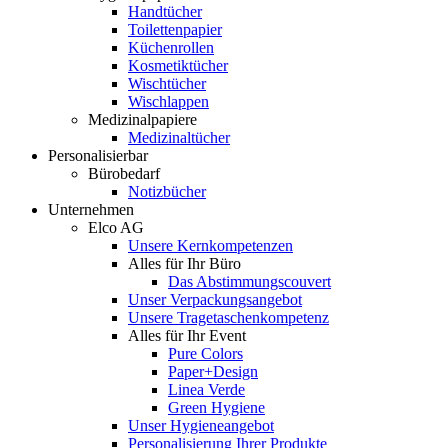
Handtücher
Toilettenpapier
Küchenrollen
Kosmetiktücher
Wischtücher
Wischlappen
Medizinalpapiere
Medizinaltücher
Personalisierbar
Bürobedarf
Notizbücher
Unternehmen
Elco AG
Unsere Kernkompetenzen
Alles für Ihr Büro
Das Abstimmungscouvert
Unser Verpackungsangebot
Unsere Tragetaschenkompetenz
Alles für Ihr Event
Pure Colors
Paper+Design
Linea Verde
Green Hygiene
Unser Hygieneangebot
Personalisierung Ihrer Produkte