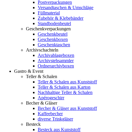
Postverpackungen
Versandtaschen & Umschläge
Füllmaterial
Zubehör & Klebebänder
Standbodenbeutel
Geschenkverpackungen
Geschenkbeutel
Geschenkboxen
Geschenktaschen
Archivschachteln
Archivablageboxen
Archivstehsammler
Ordnerarchivboxen
Gastro & Event
Teller & Schalen
Teller & Schalen aus Kunststoff
Teller & Schalen aus Karton
Nachhaltige Teller & Schalen
Apérogeschirr
Becher & Gläser
Becher & Gläser aus Kunststoff
Kaffeebecher
diverse Trinkgläser
Besteck
Besteck aus Kunststoff