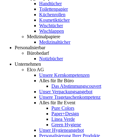
Handtücher
Toilettenpapier
Küchenrollen
Kosmetiktücher
Wischtücher
Wischlappen
Medizinalpapiere
Medizinaltücher
Personalisierbar
Bürobedarf
Notizbücher
Unternehmen
Elco AG
Unsere Kernkompetenzen
Alles für Ihr Büro
Das Abstimmungscouvert
Unser Verpackungsangebot
Unsere Tragetaschenkompetenz
Alles für Ihr Event
Pure Colors
Paper+Design
Linea Verde
Green Hygiene
Unser Hygieneangebot
Personalisierung Ihrer Produkte