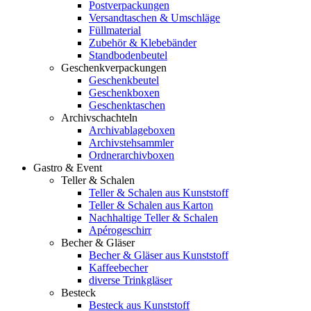
Postverpackungen
Versandtaschen & Umschläge
Füllmaterial
Zubehör & Klebebänder
Standbodenbeutel
Geschenkverpackungen
Geschenkbeutel
Geschenkboxen
Geschenktaschen
Archivschachteln
Archivablageboxen
Archivstehsammler
Ordnerarchivboxen
Gastro & Event
Teller & Schalen
Teller & Schalen aus Kunststoff
Teller & Schalen aus Karton
Nachhaltige Teller & Schalen
Apérogeschirr
Becher & Gläser
Becher & Gläser aus Kunststoff
Kaffeebecher
diverse Trinkgläser
Besteck
Besteck aus Kunststoff