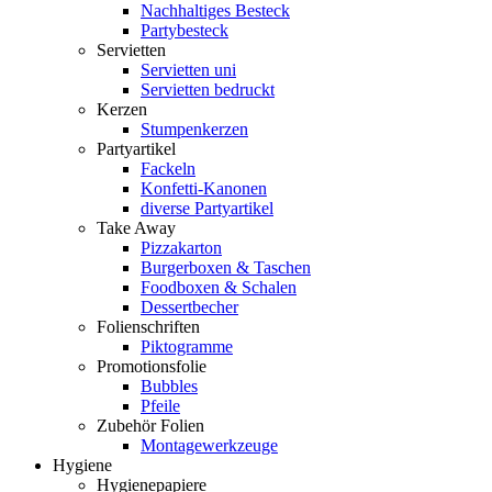
Nachhaltiges Besteck
Partybesteck
Servietten
Servietten uni
Servietten bedruckt
Kerzen
Stumpenkerzen
Partyartikel
Fackeln
Konfetti-Kanonen
diverse Partyartikel
Take Away
Pizzakarton
Burgerboxen & Taschen
Foodboxen & Schalen
Dessertbecher
Folienschriften
Piktogramme
Promotionsfolie
Bubbles
Pfeile
Zubehör Folien
Montagewerkzeuge
Hygiene
Hygienepapiere