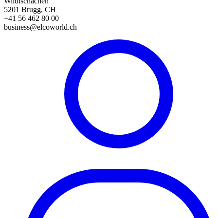
Wildischachen
5201 Brugg, CH
+41 56 462 80 00
business@elcoworld.ch