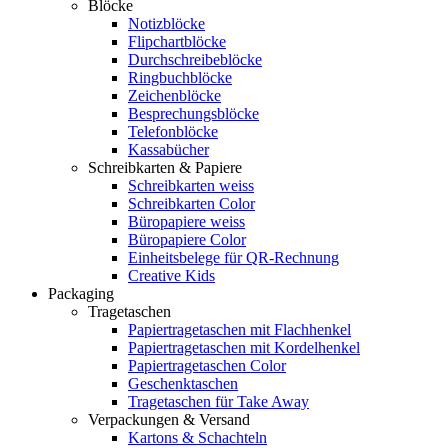
Blöcke
Notizblöcke
Flipchartblöcke
Durchschreibeblöcke
Ringbuchblöcke
Zeichenblöcke
Besprechungsblöcke
Telefonblöcke
Kassabücher
Schreibkarten & Papiere
Schreibkarten weiss
Schreibkarten Color
Büropapiere weiss
Büropapiere Color
Einheitsbelege für QR-Rechnung
Creative Kids
Packaging
Tragetaschen
Papiertragetaschen mit Flachhenkel
Papiertragetaschen mit Kordelhenkel
Papiertragetaschen Color
Geschenktaschen
Tragetaschen für Take Away
Verpackungen & Versand
Kartons & Schachteln