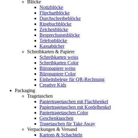
Blöcke
Notizblöcke
Flipchartblöcke
Durchschreibeblöcke
Ringbuchblöcke
Zeichenblöcke
Besprechungsblöcke
Telefonblöcke
Kassabücher
Schreibkarten & Papiere
Schreibkarten weiss
Schreibkarten Color
Büropapiere weiss
Büropapiere Color
Einheitsbelege für QR-Rechnung
Creative Kids
Packaging
Tragetaschen
Papiertragetaschen mit Flachhenkel
Papiertragetaschen mit Kordelhenkel
Papiertragetaschen Color
Geschenktaschen
Tragetaschen für Take Away
Verpackungen & Versand
Kartons & Schachteln