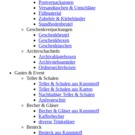
Postverpackungen
Versandtaschen & Umschläge
Füllmaterial
Zubehör & Klebebänder
Standbodenbeutel
Geschenkverpackungen
Geschenkbeutel
Geschenkboxen
Geschenktaschen
Archivschachteln
Archivablageboxen
Archivstehsammler
Ordnerarchivboxen
Gastro & Event
Teller & Schalen
Teller & Schalen aus Kunststoff
Teller & Schalen aus Karton
Nachhaltige Teller & Schalen
Apérogeschirr
Becher & Gläser
Becher & Gläser aus Kunststoff
Kaffeebecher
diverse Trinkgläser
Besteck
Besteck aus Kunststoff