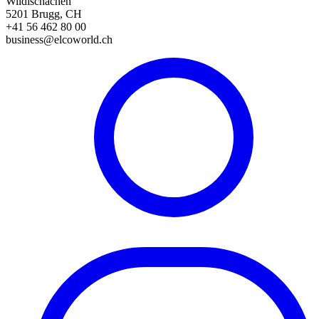
Wildischachen
5201 Brugg, CH
+41 56 462 80 00
business@elcoworld.ch