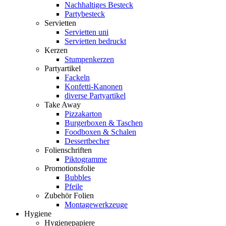
Nachhaltiges Besteck
Partybesteck
Servietten
Servietten uni
Servietten bedruckt
Kerzen
Stumpenkerzen
Partyartikel
Fackeln
Konfetti-Kanonen
diverse Partyartikel
Take Away
Pizzakarton
Burgerboxen & Taschen
Foodboxen & Schalen
Dessertbecher
Folienschriften
Piktogramme
Promotionsfolie
Bubbles
Pfeile
Zubehör Folien
Montagewerkzeuge
Hygiene
Hygienepapiere