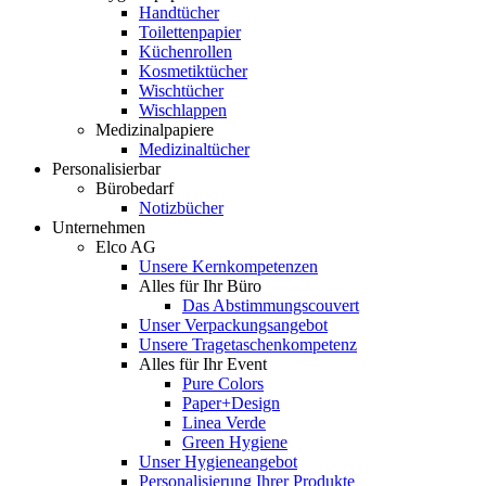
Handtücher
Toilettenpapier
Küchenrollen
Kosmetiktücher
Wischtücher
Wischlappen
Medizinalpapiere
Medizinaltücher
Personalisierbar
Bürobedarf
Notizbücher
Unternehmen
Elco AG
Unsere Kernkompetenzen
Alles für Ihr Büro
Das Abstimmungscouvert
Unser Verpackungsangebot
Unsere Tragetaschenkompetenz
Alles für Ihr Event
Pure Colors
Paper+Design
Linea Verde
Green Hygiene
Unser Hygieneangebot
Personalisierung Ihrer Produkte