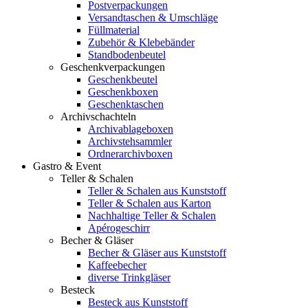
Postverpackungen
Versandtaschen & Umschläge
Füllmaterial
Zubehör & Klebebänder
Standbodenbeutel
Geschenkverpackungen
Geschenkbeutel
Geschenkboxen
Geschenktaschen
Archivschachteln
Archivablageboxen
Archivstehsammler
Ordnerarchivboxen
Gastro & Event
Teller & Schalen
Teller & Schalen aus Kunststoff
Teller & Schalen aus Karton
Nachhaltige Teller & Schalen
Apérogeschirr
Becher & Gläser
Becher & Gläser aus Kunststoff
Kaffeebecher
diverse Trinkgläser
Besteck
Besteck aus Kunststoff