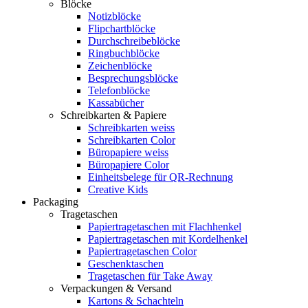
Blöcke
Notizblöcke
Flipchartblöcke
Durchschreibeblöcke
Ringbuchblöcke
Zeichenblöcke
Besprechungsblöcke
Telefonblöcke
Kassabücher
Schreibkarten & Papiere
Schreibkarten weiss
Schreibkarten Color
Büropapiere weiss
Büropapiere Color
Einheitsbelege für QR-Rechnung
Creative Kids
Packaging
Tragetaschen
Papiertragetaschen mit Flachhenkel
Papiertragetaschen mit Kordelhenkel
Papiertragetaschen Color
Geschenktaschen
Tragetaschen für Take Away
Verpackungen & Versand
Kartons & Schachteln