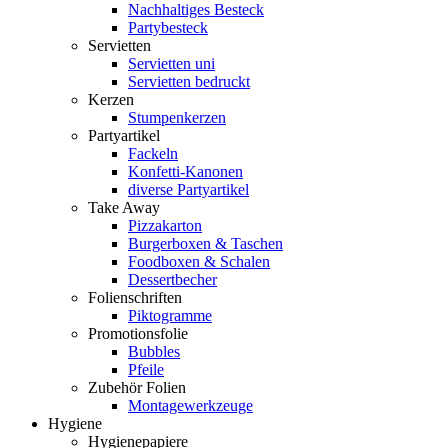
Nachhaltiges Besteck
Partybesteck
Servietten
Servietten uni
Servietten bedruckt
Kerzen
Stumpenkerzen
Partyartikel
Fackeln
Konfetti-Kanonen
diverse Partyartikel
Take Away
Pizzakarton
Burgerboxen & Taschen
Foodboxen & Schalen
Dessertbecher
Folienschriften
Piktogramme
Promotionsfolie
Bubbles
Pfeile
Zubehör Folien
Montagewerkzeuge
Hygiene
Hygienepapiere