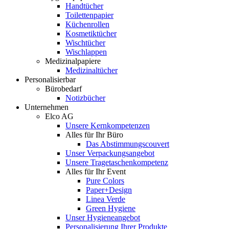
Handtücher
Toilettenpapier
Küchenrollen
Kosmetiktücher
Wischtücher
Wischlappen
Medizinalpapiere
Medizinaltücher
Personalisierbar
Bürobedarf
Notizbücher
Unternehmen
Elco AG
Unsere Kernkompetenzen
Alles für Ihr Büro
Das Abstimmungscouvert
Unser Verpackungsangebot
Unsere Tragetaschenkompetenz
Alles für Ihr Event
Pure Colors
Paper+Design
Linea Verde
Green Hygiene
Unser Hygieneangebot
Personalisierung Ihrer Produkte