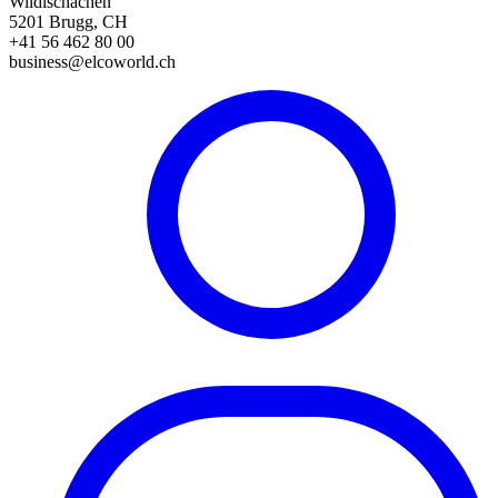
Wildischachen
5201 Brugg, CH
+41 56 462 80 00
business@elcoworld.ch