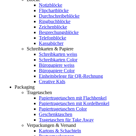
Notizblöcke
Flipchartblöcke
Durchschreibeblöcke
Ringbuchblöcke
Zeichenblöcke
Besprechungsblöcke
Telefonblöcke
Kassabücher
Schreibkarten & Papiere
Schreibkarten weiss
Schreibkarten Color
Büropapiere weiss
Büropapiere Color
Einheitsbelege für QR-Rechnung
Creative Kids
Packaging
Tragetaschen
Papiertragetaschen mit Flachhenkel
Papiertragetaschen mit Kordelhenkel
Papiertragetaschen Color
Geschenktaschen
Tragetaschen für Take Away
Verpackungen & Versand
Kartons & Schachteln