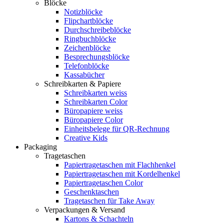
Blöcke
Notizblöcke
Flipchartblöcke
Durchschreibeblöcke
Ringbuchblöcke
Zeichenblöcke
Besprechungsblöcke
Telefonblöcke
Kassabücher
Schreibkarten & Papiere
Schreibkarten weiss
Schreibkarten Color
Büropapiere weiss
Büropapiere Color
Einheitsbelege für QR-Rechnung
Creative Kids
Packaging
Tragetaschen
Papiertragetaschen mit Flachhenkel
Papiertragetaschen mit Kordelhenkel
Papiertragetaschen Color
Geschenktaschen
Tragetaschen für Take Away
Verpackungen & Versand
Kartons & Schachteln