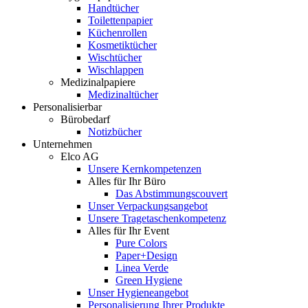
Handtücher
Toilettenpapier
Küchenrollen
Kosmetiktücher
Wischtücher
Wischlappen
Medizinalpapiere
Medizinaltücher
Personalisierbar
Bürobedarf
Notizbücher
Unternehmen
Elco AG
Unsere Kernkompetenzen
Alles für Ihr Büro
Das Abstimmungscouvert
Unser Verpackungsangebot
Unsere Tragetaschenkompetenz
Alles für Ihr Event
Pure Colors
Paper+Design
Linea Verde
Green Hygiene
Unser Hygieneangebot
Personalisierung Ihrer Produkte