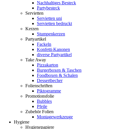
Nachhaltiges Besteck
Partybesteck
Servietten
Servietten uni
Servietten bedruckt
Kerzen
Stumpenkerzen
Partyartikel
Fackeln
Konfetti-Kanonen
diverse Partyartikel
Take Away
Pizzakarton
Burgerboxen & Taschen
Foodboxen & Schalen
Dessertbecher
Folienschriften
Piktogramme
Promotionsfolie
Bubbles
Pfeile
Zubehör Folien
Montagewerkzeuge
Hygiene
Hygienepapiere