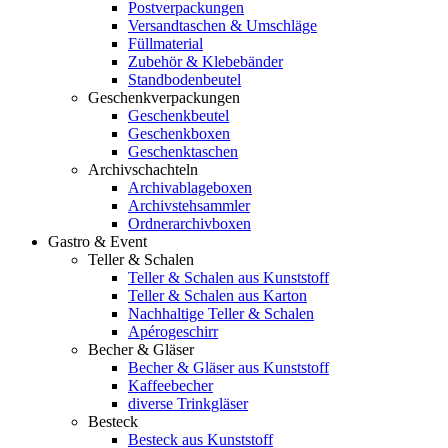
Postverpackungen
Versandtaschen & Umschläge
Füllmaterial
Zubehör & Klebebänder
Standbodenbeutel
Geschenkverpackungen
Geschenkbeutel
Geschenkboxen
Geschenktaschen
Archivschachteln
Archivablageboxen
Archivstehsammler
Ordnerarchivboxen
Gastro & Event
Teller & Schalen
Teller & Schalen aus Kunststoff
Teller & Schalen aus Karton
Nachhaltige Teller & Schalen
Apérogeschirr
Becher & Gläser
Becher & Gläser aus Kunststoff
Kaffeebecher
diverse Trinkgläser
Besteck
Besteck aus Kunststoff