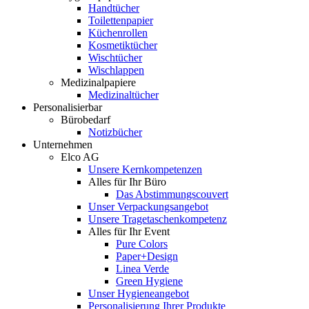
Handtücher
Toilettenpapier
Küchenrollen
Kosmetiktücher
Wischtücher
Wischlappen
Medizinalpapiere
Medizinaltücher
Personalisierbar
Bürobedarf
Notizbücher
Unternehmen
Elco AG
Unsere Kernkompetenzen
Alles für Ihr Büro
Das Abstimmungscouvert
Unser Verpackungsangebot
Unsere Tragetaschenkompetenz
Alles für Ihr Event
Pure Colors
Paper+Design
Linea Verde
Green Hygiene
Unser Hygieneangebot
Personalisierung Ihrer Produkte