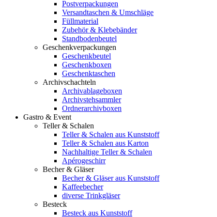
Postverpackungen
Versandtaschen & Umschläge
Füllmaterial
Zubehör & Klebebänder
Standbodenbeutel
Geschenkverpackungen
Geschenkbeutel
Geschenkboxen
Geschenktaschen
Archivschachteln
Archivablageboxen
Archivstehsammler
Ordnerarchivboxen
Gastro & Event
Teller & Schalen
Teller & Schalen aus Kunststoff
Teller & Schalen aus Karton
Nachhaltige Teller & Schalen
Apérogeschirr
Becher & Gläser
Becher & Gläser aus Kunststoff
Kaffeebecher
diverse Trinkgläser
Besteck
Besteck aus Kunststoff