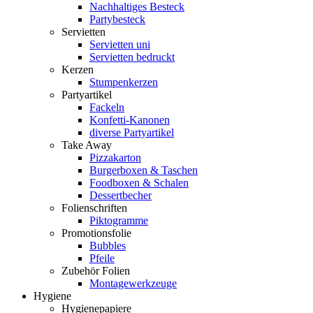
Nachhaltiges Besteck
Partybesteck
Servietten
Servietten uni
Servietten bedruckt
Kerzen
Stumpenkerzen
Partyartikel
Fackeln
Konfetti-Kanonen
diverse Partyartikel
Take Away
Pizzakarton
Burgerboxen & Taschen
Foodboxen & Schalen
Dessertbecher
Folienschriften
Piktogramme
Promotionsfolie
Bubbles
Pfeile
Zubehör Folien
Montagewerkzeuge
Hygiene
Hygienepapiere