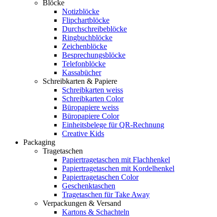
Blöcke
Notizblöcke
Flipchartblöcke
Durchschreibeblöcke
Ringbuchblöcke
Zeichenblöcke
Besprechungsblöcke
Telefonblöcke
Kassabücher
Schreibkarten & Papiere
Schreibkarten weiss
Schreibkarten Color
Büropapiere weiss
Büropapiere Color
Einheitsbelege für QR-Rechnung
Creative Kids
Packaging
Tragetaschen
Papiertragetaschen mit Flachhenkel
Papiertragetaschen mit Kordelhenkel
Papiertragetaschen Color
Geschenktaschen
Tragetaschen für Take Away
Verpackungen & Versand
Kartons & Schachteln