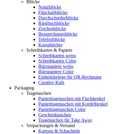
Blöcke
Notizblöcke
Flipchartblöcke
Durchschreibeblöcke
Ringbuchblöcke
Zeichenblöcke
Besprechungsblöcke
Telefonblöcke
Kassabücher
Schreibkarten & Papiere
Schreibkarten weiss
Schreibkarten Color
Büropapiere weiss
Büropapiere Color
Einheitsbelege für QR-Rechnung
Creative Kids
Packaging
Tragetaschen
Papiertragetaschen mit Flachhenkel
Papiertragetaschen mit Kordelhenkel
Papiertragetaschen Color
Geschenktaschen
Tragetaschen für Take Away
Verpackungen & Versand
Kartons & Schachteln