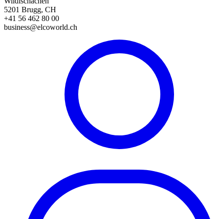
Wildischachen
5201 Brugg, CH
+41 56 462 80 00
business@elcoworld.ch