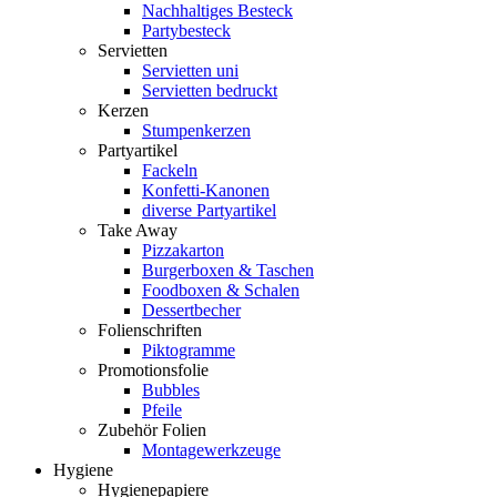
Nachhaltiges Besteck
Partybesteck
Servietten
Servietten uni
Servietten bedruckt
Kerzen
Stumpenkerzen
Partyartikel
Fackeln
Konfetti-Kanonen
diverse Partyartikel
Take Away
Pizzakarton
Burgerboxen & Taschen
Foodboxen & Schalen
Dessertbecher
Folienschriften
Piktogramme
Promotionsfolie
Bubbles
Pfeile
Zubehör Folien
Montagewerkzeuge
Hygiene
Hygienepapiere