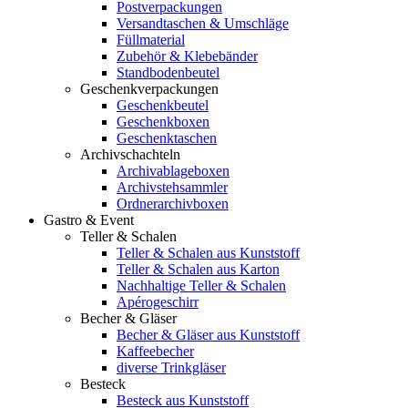
Postverpackungen
Versandtaschen & Umschläge
Füllmaterial
Zubehör & Klebebänder
Standbodenbeutel
Geschenkverpackungen
Geschenkbeutel
Geschenkboxen
Geschenktaschen
Archivschachteln
Archivablageboxen
Archivstehsammler
Ordnerarchivboxen
Gastro & Event
Teller & Schalen
Teller & Schalen aus Kunststoff
Teller & Schalen aus Karton
Nachhaltige Teller & Schalen
Apérogeschirr
Becher & Gläser
Becher & Gläser aus Kunststoff
Kaffeebecher
diverse Trinkgläser
Besteck
Besteck aus Kunststoff