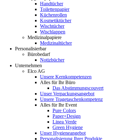
Handtücher
Toilettenpapier
Küchenrollen
Kosmetiktücher
Wischtücher
Wischlappen
Medizinalpapiere
Medizinaltücher
Personalisierbar
Bürobedarf
Notizbücher
Unternehmen
Elco AG
Unsere Kernkompetenzen
Alles für Ihr Büro
Das Abstimmungscouvert
Unser Verpackungsangebot
Unsere Tragetaschenkompetenz
Alles für Ihr Event
Pure Colors
Paper+Design
Linea Verde
Green Hygiene
Unser Hygieneangebot
Personalisierung Ihrer Produkte