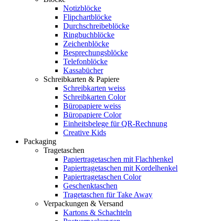
Notizblöcke
Flipchartblöcke
Durchschreibeblöcke
Ringbuchblöcke
Zeichenblöcke
Besprechungsblöcke
Telefonblöcke
Kassabücher
Schreibkarten & Papiere
Schreibkarten weiss
Schreibkarten Color
Büropapiere weiss
Büropapiere Color
Einheitsbelege für QR-Rechnung
Creative Kids
Packaging
Tragetaschen
Papiertragetaschen mit Flachhenkel
Papiertragetaschen mit Kordelhenkel
Papiertragetaschen Color
Geschenktaschen
Tragetaschen für Take Away
Verpackungen & Versand
Kartons & Schachteln