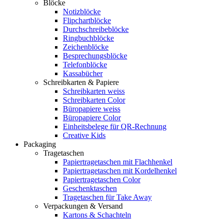
Blöcke
Notizblöcke
Flipchartblöcke
Durchschreibeblöcke
Ringbuchblöcke
Zeichenblöcke
Besprechungsblöcke
Telefonblöcke
Kassabücher
Schreibkarten & Papiere
Schreibkarten weiss
Schreibkarten Color
Büropapiere weiss
Büropapiere Color
Einheitsbelege für QR-Rechnung
Creative Kids
Packaging
Tragetaschen
Papiertragetaschen mit Flachhenkel
Papiertragetaschen mit Kordelhenkel
Papiertragetaschen Color
Geschenktaschen
Tragetaschen für Take Away
Verpackungen & Versand
Kartons & Schachteln