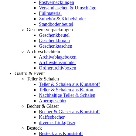
Postverpackungen
Versandtaschen & Umschläge
Füllmaterial
Zubehör & Klebebänder
Standbodenbeutel
Geschenkverpackungen
Geschenkbeutel
Geschenkboxen
Geschenktaschen
Archivschachteln
Archivablageboxen
Archivstehsammler
Ordnerarchivboxen
Gastro & Event
Teller & Schalen
Teller & Schalen aus Kunststoff
Teller & Schalen aus Karton
Nachhaltige Teller & Schalen
Apérogeschirr
Becher & Gläser
Becher & Gläser aus Kunststoff
Kaffeebecher
diverse Trinkgläser
Besteck
Besteck aus Kunststoff