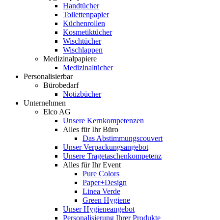
Handtücher
Toilettenpapier
Küchenrollen
Kosmetiktücher
Wischtücher
Wischlappen
Medizinalpapiere
Medizinaltücher
Personalisierbar
Bürobedarf
Notizbücher
Unternehmen
Elco AG
Unsere Kernkompetenzen
Alles für Ihr Büro
Das Abstimmungscouvert
Unser Verpackungsangebot
Unsere Tragetaschenkompetenz
Alles für Ihr Event
Pure Colors
Paper+Design
Linea Verde
Green Hygiene
Unser Hygieneangebot
Personalisierung Ihrer Produkte