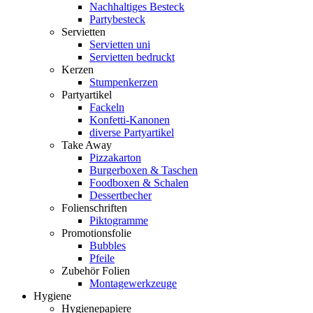
Nachhaltiges Besteck
Partybesteck
Servietten
Servietten uni
Servietten bedruckt
Kerzen
Stumpenkerzen
Partyartikel
Fackeln
Konfetti-Kanonen
diverse Partyartikel
Take Away
Pizzakarton
Burgerboxen & Taschen
Foodboxen & Schalen
Dessertbecher
Folienschriften
Piktogramme
Promotionsfolie
Bubbles
Pfeile
Zubehör Folien
Montagewerkzeuge
Hygiene
Hygienepapiere