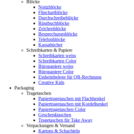
Blöcke
Notizblöcke
Flipchartblöcke
Durchschreibeblöcke
Ringbuchblöcke
Zeichenblöcke
Besprechungsblöcke
Telefonblöcke
Kassabücher
Schreibkarten & Papiere
Schreibkarten weiss
Schreibkarten Color
Büropapiere weiss
Büropapiere Color
Einheitsbelege für QR-Rechnung
Creative Kids
Packaging
Tragetaschen
Papiertragetaschen mit Flachhenkel
Papiertragetaschen mit Kordelhenkel
Papiertragetaschen Color
Geschenktaschen
Tragetaschen für Take Away
Verpackungen & Versand
Kartons & Schachteln