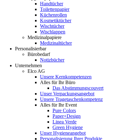
Handtücher
Toilettenpapier
Küchenrollen
Kosmetiktücher
Wischtücher
Wischlappen
Medizinalpapiere
Medizinaltücher
Personalisierbar
Bürobedarf
Notizbücher
Unternehmen
Elco AG
Unsere Kernkompetenzen
Alles für Ihr Büro
Das Abstimmungscouvert
Unser Verpackungsangebot
Unsere Tragetaschenkompetenz
Alles für Ihr Event
Pure Colors
Paper+Design
Linea Verde
Green Hygiene
Unser Hygieneangebot
Personalisierung Ihrer Produkte