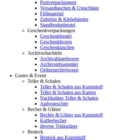
Postverpackungen
Versandtaschen & Umschläge
Füllmaterial
Zubehör & Klebebänder
Standbodenbeutel
Geschenkverpackungen
Geschenkbeutel
Geschenkboxen
Geschenktaschen
Archivschachteln
Archivablageboxen
Archivstehsammler
Ordnerarchivboxen
Gastro & Event
Teller & Schalen
Teller & Schalen aus Kunststoff
Teller & Schalen aus Karton
Nachhaltige Teller & Schalen
Apérogeschirr
Becher & Gläser
Becher & Gläser aus Kunststoff
Kaffeebecher
diverse Trinkgläser
Besteck
Besteck aus Kunststoff