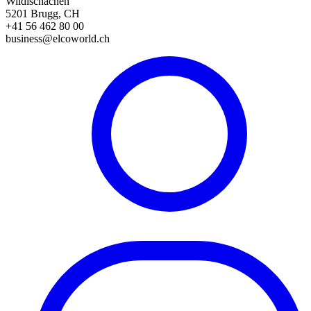
Wildischachen
5201 Brugg, CH
+41 56 462 80 00
business@elcoworld.ch