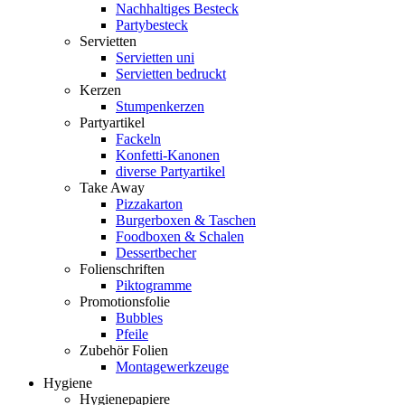
Nachhaltiges Besteck
Partybesteck
Servietten
Servietten uni
Servietten bedruckt
Kerzen
Stumpenkerzen
Partyartikel
Fackeln
Konfetti-Kanonen
diverse Partyartikel
Take Away
Pizzakarton
Burgerboxen & Taschen
Foodboxen & Schalen
Dessertbecher
Folienschriften
Piktogramme
Promotionsfolie
Bubbles
Pfeile
Zubehör Folien
Montagewerkzeuge
Hygiene
Hygienepapiere