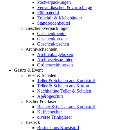
Postverpackungen
Versandtaschen & Umschläge
Füllmaterial
Zubehör & Klebebänder
Standbodenbeutel
Geschenkverpackungen
Geschenkbeutel
Geschenkboxen
Geschenktaschen
Archivschachteln
Archivablageboxen
Archivstehsammler
Ordnerarchivboxen
Gastro & Event
Teller & Schalen
Teller & Schalen aus Kunststoff
Teller & Schalen aus Karton
Nachhaltige Teller & Schalen
Apérogeschirr
Becher & Gläser
Becher & Gläser aus Kunststoff
Kaffeebecher
diverse Trinkgläser
Besteck
Besteck aus Kunststoff