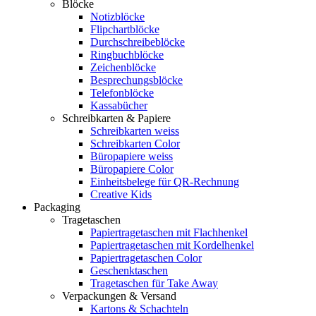
Blöcke
Notizblöcke
Flipchartblöcke
Durchschreibeblöcke
Ringbuchblöcke
Zeichenblöcke
Besprechungsblöcke
Telefonblöcke
Kassabücher
Schreibkarten & Papiere
Schreibkarten weiss
Schreibkarten Color
Büropapiere weiss
Büropapiere Color
Einheitsbelege für QR-Rechnung
Creative Kids
Packaging
Tragetaschen
Papiertragetaschen mit Flachhenkel
Papiertragetaschen mit Kordelhenkel
Papiertragetaschen Color
Geschenktaschen
Tragetaschen für Take Away
Verpackungen & Versand
Kartons & Schachteln