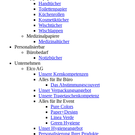
Handtücher
Toilettenpapier
Küchenrollen
Kosmetiktücher
Wischtücher
Wischlappen
Medizinalpapiere
Medizinaltücher
Personalisierbar
Bürobedarf
Notizbücher
Unternehmen
Elco AG
Unsere Kernkompetenzen
Alles für Ihr Büro
Das Abstimmungscouvert
Unser Verpackungsangebot
Unsere Tragetaschenkompetenz
Alles für Ihr Event
Pure Colors
Paper+Design
Linea Verde
Green Hygiene
Unser Hygieneangebot
Personalisierung Ihrer Produkte