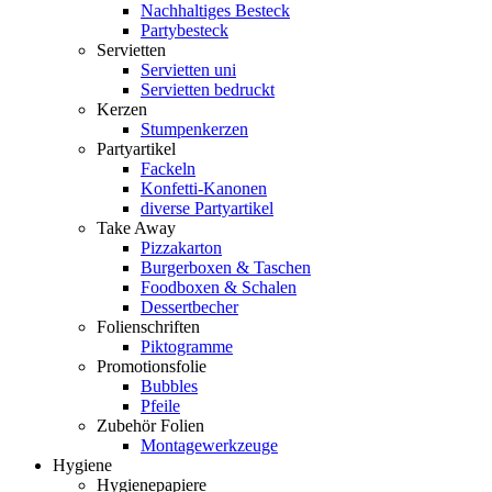
Nachhaltiges Besteck
Partybesteck
Servietten
Servietten uni
Servietten bedruckt
Kerzen
Stumpenkerzen
Partyartikel
Fackeln
Konfetti-Kanonen
diverse Partyartikel
Take Away
Pizzakarton
Burgerboxen & Taschen
Foodboxen & Schalen
Dessertbecher
Folienschriften
Piktogramme
Promotionsfolie
Bubbles
Pfeile
Zubehör Folien
Montagewerkzeuge
Hygiene
Hygienepapiere