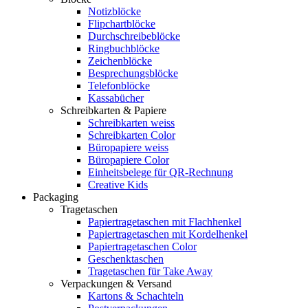
Notizblöcke
Flipchartblöcke
Durchschreibeblöcke
Ringbuchblöcke
Zeichenblöcke
Besprechungsblöcke
Telefonblöcke
Kassabücher
Schreibkarten & Papiere
Schreibkarten weiss
Schreibkarten Color
Büropapiere weiss
Büropapiere Color
Einheitsbelege für QR-Rechnung
Creative Kids
Packaging
Tragetaschen
Papiertragetaschen mit Flachhenkel
Papiertragetaschen mit Kordelhenkel
Papiertragetaschen Color
Geschenktaschen
Tragetaschen für Take Away
Verpackungen & Versand
Kartons & Schachteln