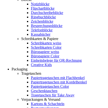
Notizblöcke
Flipchartblöcke
Durchschreibeblöcke
Ringbuchblöcke
Zeichenblöcke
Besprechungsblöcke
Telefonblöcke
Kassabücher
Schreibkarten & Papiere
Schreibkarten weiss
Schreibkarten Color
Büropapiere weiss
Büropapiere Color
Einheitsbelege für QR-Rechnung
Creative Kids
Packaging
Tragetaschen
Papiertragetaschen mit Flachhenkel
Papiertragetaschen mit Kordelhenkel
Papiertragetaschen Color
Geschenktaschen
Tragetaschen für Take Away
Verpackungen & Versand
Kartons & Schachteln