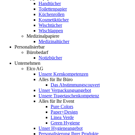
Handtücher
Toilettenpapier
Küchenrollen
Kosmetiktücher
Wischtücher
Wischlappen
Medizinalpapiere
Medizinaltücher
Personalisierbar
Bürobedarf
Notizbücher
Unternehmen
Elco AG
Unsere Kernkompetenzen
Alles für Ihr Büro
Das Abstimmungscouvert
Unser Verpackungsangebot
Unsere Tragetaschenkompetenz
Alles für Ihr Event
Pure Colors
Paper+Design
Linea Verde
Green Hygiene
Unser Hygieneangebot
Personalisierung Ihrer Produkte