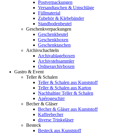
Postverpackungen
Versandtaschen & Umschläge
Füllmaterial
Zubehör & Klebebänder
Standbodenbeutel
Geschenkverpackungen
Geschenkbeutel
Geschenkboxen
Geschenktaschen
Archivschachteln
Archivablageboxen
Archivstehsammler
Ordnerarchivboxen
Gastro & Event
Teller & Schalen
Teller & Schalen aus Kunststoff
Teller & Schalen aus Karton
Nachhaltige Teller & Schalen
Apérogeschirr
Becher & Gläser
Becher & Gläser aus Kunststoff
Kaffeebecher
diverse Trinkgläser
Besteck
Besteck aus Kunststoff