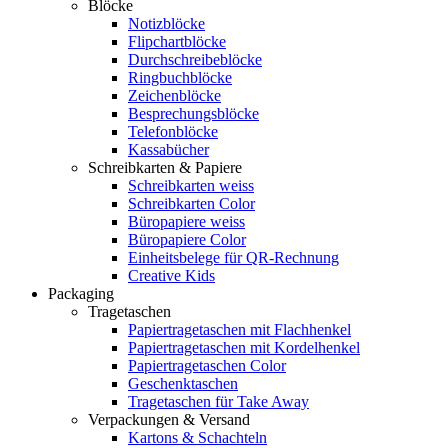
Blöcke
Notizblöcke
Flipchartblöcke
Durchschreibeblöcke
Ringbuchblöcke
Zeichenblöcke
Besprechungsblöcke
Telefonblöcke
Kassabücher
Schreibkarten & Papiere
Schreibkarten weiss
Schreibkarten Color
Büropapiere weiss
Büropapiere Color
Einheitsbelege für QR-Rechnung
Creative Kids
Packaging
Tragetaschen
Papiertragetaschen mit Flachhenkel
Papiertragetaschen mit Kordelhenkel
Papiertragetaschen Color
Geschenktaschen
Tragetaschen für Take Away
Verpackungen & Versand
Kartons & Schachteln