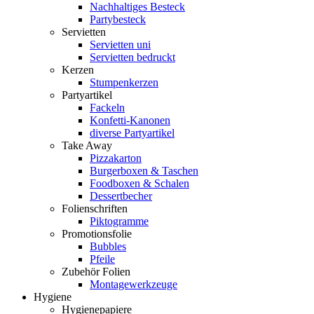
Nachhaltiges Besteck
Partybesteck
Servietten
Servietten uni
Servietten bedruckt
Kerzen
Stumpenkerzen
Partyartikel
Fackeln
Konfetti-Kanonen
diverse Partyartikel
Take Away
Pizzakarton
Burgerboxen & Taschen
Foodboxen & Schalen
Dessertbecher
Folienschriften
Piktogramme
Promotionsfolie
Bubbles
Pfeile
Zubehör Folien
Montagewerkzeuge
Hygiene
Hygienepapiere