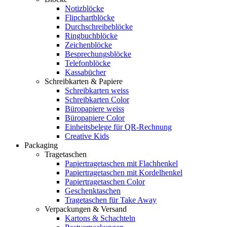
Notizblöcke
Flipchartblöcke
Durchschreibeblöcke
Ringbuchblöcke
Zeichenblöcke
Besprechungsblöcke
Telefonblöcke
Kassabücher
Schreibkarten & Papiere
Schreibkarten weiss
Schreibkarten Color
Büropapiere weiss
Büropapiere Color
Einheitsbelege für QR-Rechnung
Creative Kids
Packaging
Tragetaschen
Papiertragetaschen mit Flachhenkel
Papiertragetaschen mit Kordelhenkel
Papiertragetaschen Color
Geschenktaschen
Tragetaschen für Take Away
Verpackungen & Versand
Kartons & Schachteln