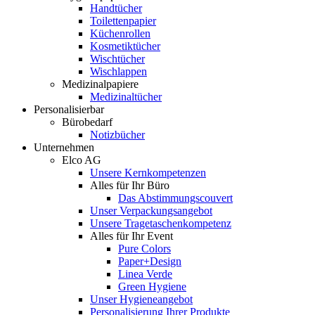
Handtücher
Toilettenpapier
Küchenrollen
Kosmetiktücher
Wischtücher
Wischlappen
Medizinalpapiere
Medizinaltücher
Personalisierbar
Bürobedarf
Notizbücher
Unternehmen
Elco AG
Unsere Kernkompetenzen
Alles für Ihr Büro
Das Abstimmungscouvert
Unser Verpackungsangebot
Unsere Tragetaschenkompetenz
Alles für Ihr Event
Pure Colors
Paper+Design
Linea Verde
Green Hygiene
Unser Hygieneangebot
Personalisierung Ihrer Produkte