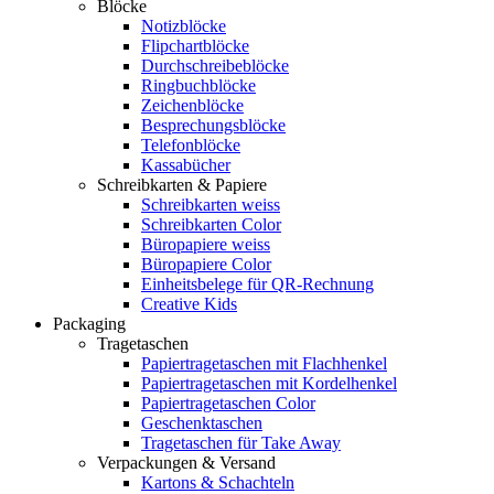
Blöcke
Notizblöcke
Flipchartblöcke
Durchschreibeblöcke
Ringbuchblöcke
Zeichenblöcke
Besprechungsblöcke
Telefonblöcke
Kassabücher
Schreibkarten & Papiere
Schreibkarten weiss
Schreibkarten Color
Büropapiere weiss
Büropapiere Color
Einheitsbelege für QR-Rechnung
Creative Kids
Packaging
Tragetaschen
Papiertragetaschen mit Flachhenkel
Papiertragetaschen mit Kordelhenkel
Papiertragetaschen Color
Geschenktaschen
Tragetaschen für Take Away
Verpackungen & Versand
Kartons & Schachteln