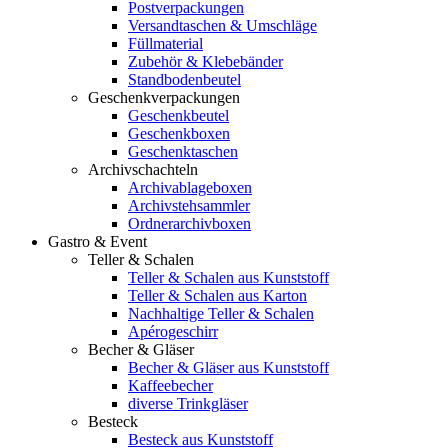
Postverpackungen
Versandtaschen & Umschläge
Füllmaterial
Zubehör & Klebebänder
Standbodenbeutel
Geschenkverpackungen
Geschenkbeutel
Geschenkboxen
Geschenktaschen
Archivschachteln
Archivablageboxen
Archivstehsammler
Ordnerarchivboxen
Gastro & Event
Teller & Schalen
Teller & Schalen aus Kunststoff
Teller & Schalen aus Karton
Nachhaltige Teller & Schalen
Apérogeschirr
Becher & Gläser
Becher & Gläser aus Kunststoff
Kaffeebecher
diverse Trinkgläser
Besteck
Besteck aus Kunststoff