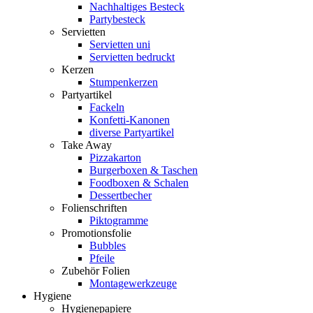
Nachhaltiges Besteck
Partybesteck
Servietten
Servietten uni
Servietten bedruckt
Kerzen
Stumpenkerzen
Partyartikel
Fackeln
Konfetti-Kanonen
diverse Partyartikel
Take Away
Pizzakarton
Burgerboxen & Taschen
Foodboxen & Schalen
Dessertbecher
Folienschriften
Piktogramme
Promotionsfolie
Bubbles
Pfeile
Zubehör Folien
Montagewerkzeuge
Hygiene
Hygienepapiere