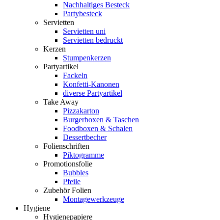
Nachhaltiges Besteck
Partybesteck
Servietten
Servietten uni
Servietten bedruckt
Kerzen
Stumpenkerzen
Partyartikel
Fackeln
Konfetti-Kanonen
diverse Partyartikel
Take Away
Pizzakarton
Burgerboxen & Taschen
Foodboxen & Schalen
Dessertbecher
Folienschriften
Piktogramme
Promotionsfolie
Bubbles
Pfeile
Zubehör Folien
Montagewerkzeuge
Hygiene
Hygienepapiere