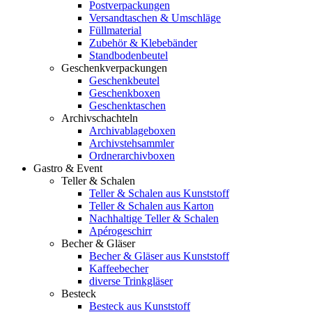
Postverpackungen
Versandtaschen & Umschläge
Füllmaterial
Zubehör & Klebebänder
Standbodenbeutel
Geschenkverpackungen
Geschenkbeutel
Geschenkboxen
Geschenktaschen
Archivschachteln
Archivablageboxen
Archivstehsammler
Ordnerarchivboxen
Gastro & Event
Teller & Schalen
Teller & Schalen aus Kunststoff
Teller & Schalen aus Karton
Nachhaltige Teller & Schalen
Apérogeschirr
Becher & Gläser
Becher & Gläser aus Kunststoff
Kaffeebecher
diverse Trinkgläser
Besteck
Besteck aus Kunststoff