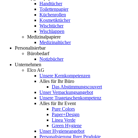
Handtücher
Toilettenpapier
Küchenrollen
Kosmetiktücher
Wischtücher
Wischlappen
Medizinalpapiere
Medizinaltücher
Personalisierbar
Bürobedarf
Notizbücher
Unternehmen
Elco AG
Unsere Kernkompetenzen
Alles für Ihr Büro
Das Abstimmungscouvert
Unser Verpackungsangebot
Unsere Tragetaschenkompetenz
Alles für Ihr Event
Pure Colors
Paper+Design
Linea Verde
Green Hygiene
Unser Hygieneangebot
Personalisierung Ihrer Produkte