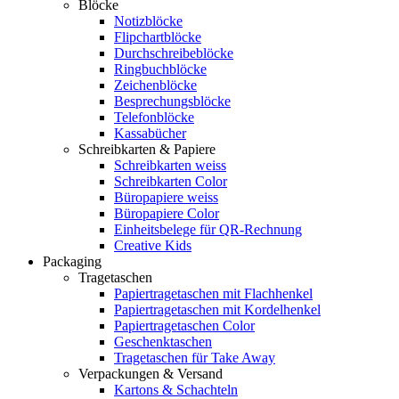
Blöcke
Notizblöcke
Flipchartblöcke
Durchschreibeblöcke
Ringbuchblöcke
Zeichenblöcke
Besprechungsblöcke
Telefonblöcke
Kassabücher
Schreibkarten & Papiere
Schreibkarten weiss
Schreibkarten Color
Büropapiere weiss
Büropapiere Color
Einheitsbelege für QR-Rechnung
Creative Kids
Packaging
Tragetaschen
Papiertragetaschen mit Flachhenkel
Papiertragetaschen mit Kordelhenkel
Papiertragetaschen Color
Geschenktaschen
Tragetaschen für Take Away
Verpackungen & Versand
Kartons & Schachteln