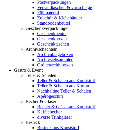
Postverpackungen
Versandtaschen & Umschläge
Füllmaterial
Zubehör & Klebebänder
Standbodenbeutel
Geschenkverpackungen
Geschenkbeutel
Geschenkboxen
Geschenktaschen
Archivschachteln
Archivablageboxen
Archivstehsammler
Ordnerarchivboxen
Gastro & Event
Teller & Schalen
Teller & Schalen aus Kunststoff
Teller & Schalen aus Karton
Nachhaltige Teller & Schalen
Apérogeschirr
Becher & Gläser
Becher & Gläser aus Kunststoff
Kaffeebecher
diverse Trinkgläser
Besteck
Besteck aus Kunststoff