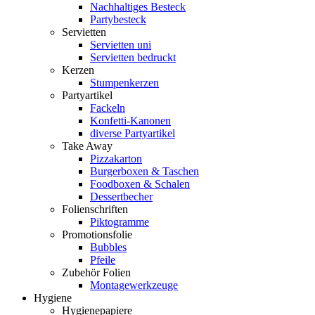
Nachhaltiges Besteck
Partybesteck
Servietten
Servietten uni
Servietten bedruckt
Kerzen
Stumpenkerzen
Partyartikel
Fackeln
Konfetti-Kanonen
diverse Partyartikel
Take Away
Pizzakarton
Burgerboxen & Taschen
Foodboxen & Schalen
Dessertbecher
Folienschriften
Piktogramme
Promotionsfolie
Bubbles
Pfeile
Zubehör Folien
Montagewerkzeuge
Hygiene
Hygienepapiere