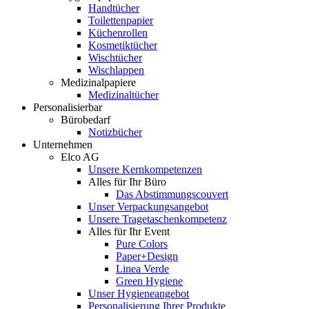
Handtücher
Toilettenpapier
Küchenrollen
Kosmetiktücher
Wischtücher
Wischlappen
Medizinalpapiere
Medizinaltücher
Personalisierbar
Bürobedarf
Notizbücher
Unternehmen
Elco AG
Unsere Kernkompetenzen
Alles für Ihr Büro
Das Abstimmungscouvert
Unser Verpackungsangebot
Unsere Tragetaschenkompetenz
Alles für Ihr Event
Pure Colors
Paper+Design
Linea Verde
Green Hygiene
Unser Hygieneangebot
Personalisierung Ihrer Produkte