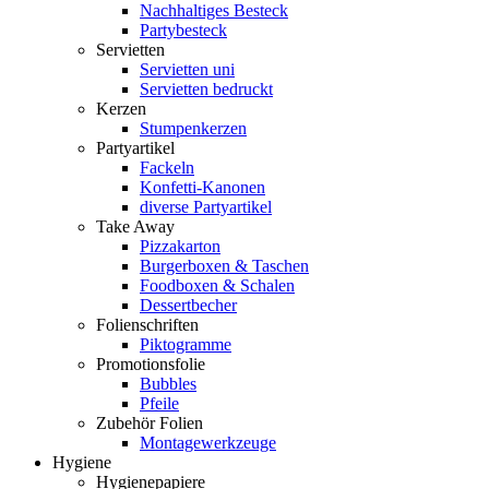
Nachhaltiges Besteck
Partybesteck
Servietten
Servietten uni
Servietten bedruckt
Kerzen
Stumpenkerzen
Partyartikel
Fackeln
Konfetti-Kanonen
diverse Partyartikel
Take Away
Pizzakarton
Burgerboxen & Taschen
Foodboxen & Schalen
Dessertbecher
Folienschriften
Piktogramme
Promotionsfolie
Bubbles
Pfeile
Zubehör Folien
Montagewerkzeuge
Hygiene
Hygienepapiere