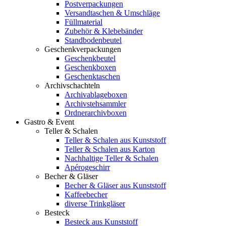
Postverpackungen
Versandtaschen & Umschläge
Füllmaterial
Zubehör & Klebebänder
Standbodenbeutel
Geschenkverpackungen
Geschenkbeutel
Geschenkboxen
Geschenktaschen
Archivschachteln
Archivablageboxen
Archivstehsammler
Ordnerarchivboxen
Gastro & Event
Teller & Schalen
Teller & Schalen aus Kunststoff
Teller & Schalen aus Karton
Nachhaltige Teller & Schalen
Apérogeschirr
Becher & Gläser
Becher & Gläser aus Kunststoff
Kaffeebecher
diverse Trinkgläser
Besteck
Besteck aus Kunststoff