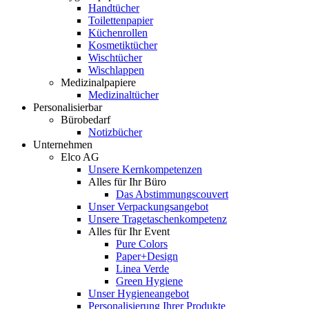
Handtücher
Toilettenpapier
Küchenrollen
Kosmetiktücher
Wischtücher
Wischlappen
Medizinalpapiere
Medizinaltücher
Personalisierbar
Bürobedarf
Notizbücher
Unternehmen
Elco AG
Unsere Kernkompetenzen
Alles für Ihr Büro
Das Abstimmungscouvert
Unser Verpackungsangebot
Unsere Tragetaschenkompetenz
Alles für Ihr Event
Pure Colors
Paper+Design
Linea Verde
Green Hygiene
Unser Hygieneangebot
Personalisierung Ihrer Produkte