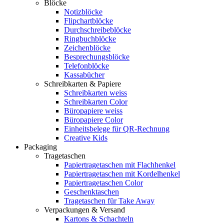
Blöcke
Notizblöcke
Flipchartblöcke
Durchschreibeblöcke
Ringbuchblöcke
Zeichenblöcke
Besprechungsblöcke
Telefonblöcke
Kassabücher
Schreibkarten & Papiere
Schreibkarten weiss
Schreibkarten Color
Büropapiere weiss
Büropapiere Color
Einheitsbelege für QR-Rechnung
Creative Kids
Packaging
Tragetaschen
Papiertragetaschen mit Flachhenkel
Papiertragetaschen mit Kordelhenkel
Papiertragetaschen Color
Geschenktaschen
Tragetaschen für Take Away
Verpackungen & Versand
Kartons & Schachteln