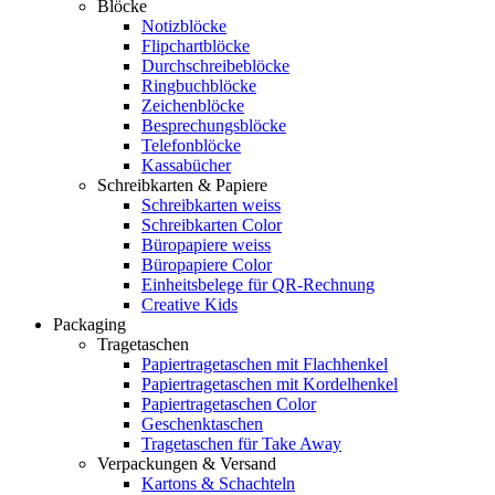
Blöcke
Notizblöcke
Flipchartblöcke
Durchschreibeblöcke
Ringbuchblöcke
Zeichenblöcke
Besprechungsblöcke
Telefonblöcke
Kassabücher
Schreibkarten & Papiere
Schreibkarten weiss
Schreibkarten Color
Büropapiere weiss
Büropapiere Color
Einheitsbelege für QR-Rechnung
Creative Kids
Packaging
Tragetaschen
Papiertragetaschen mit Flachhenkel
Papiertragetaschen mit Kordelhenkel
Papiertragetaschen Color
Geschenktaschen
Tragetaschen für Take Away
Verpackungen & Versand
Kartons & Schachteln