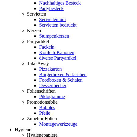
Nachhaltiges Besteck
Partybesteck
Servietten
Servietten uni
Servietten bedruckt
Kerzen
Stumpenkerzen
Partyartikel
Fackeln
Konfetti-Kanonen
diverse Partyartikel
Take Away
Pizzakarton
Burgerboxen & Taschen
Foodboxen & Schalen
Dessertbecher
Folienschriften
Piktogramme
Promotionsfolie
Bubbles
Pfeile
Zubehör Folien
Montagewerkzeuge
Hygiene
Hygienepapiere