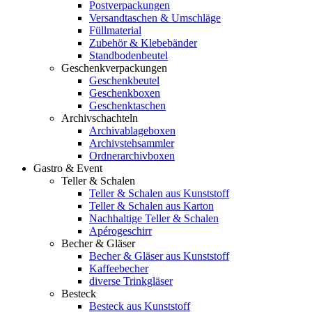
Postverpackungen
Versandtaschen & Umschläge
Füllmaterial
Zubehör & Klebebänder
Standbodenbeutel
Geschenkverpackungen
Geschenkbeutel
Geschenkboxen
Geschenktaschen
Archivschachteln
Archivablageboxen
Archivstehsammler
Ordnerarchivboxen
Gastro & Event
Teller & Schalen
Teller & Schalen aus Kunststoff
Teller & Schalen aus Karton
Nachhaltige Teller & Schalen
Apérogeschirr
Becher & Gläser
Becher & Gläser aus Kunststoff
Kaffeebecher
diverse Trinkgläser
Besteck
Besteck aus Kunststoff