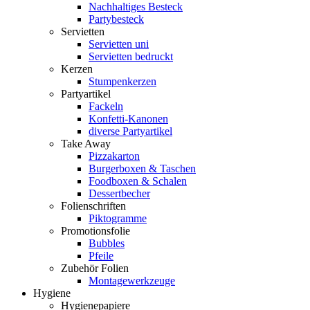
Nachhaltiges Besteck
Partybesteck
Servietten
Servietten uni
Servietten bedruckt
Kerzen
Stumpenkerzen
Partyartikel
Fackeln
Konfetti-Kanonen
diverse Partyartikel
Take Away
Pizzakarton
Burgerboxen & Taschen
Foodboxen & Schalen
Dessertbecher
Folienschriften
Piktogramme
Promotionsfolie
Bubbles
Pfeile
Zubehör Folien
Montagewerkzeuge
Hygiene
Hygienepapiere