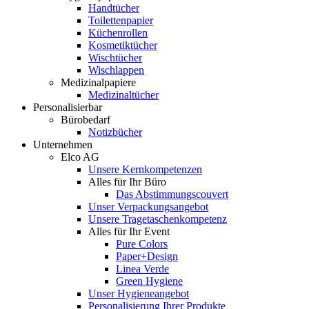
Handtücher
Toilettenpapier
Küchenrollen
Kosmetiktücher
Wischtücher
Wischlappen
Medizinalpapiere
Medizinaltücher
Personalisierbar
Bürobedarf
Notizbücher
Unternehmen
Elco AG
Unsere Kernkompetenzen
Alles für Ihr Büro
Das Abstimmungscouvert
Unser Verpackungsangebot
Unsere Tragetaschenkompetenz
Alles für Ihr Event
Pure Colors
Paper+Design
Linea Verde
Green Hygiene
Unser Hygieneangebot
Personalisierung Ihrer Produkte