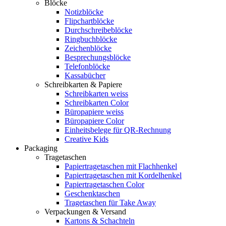
Blöcke
Notizblöcke
Flipchartblöcke
Durchschreibeblöcke
Ringbuchblöcke
Zeichenblöcke
Besprechungsblöcke
Telefonblöcke
Kassabücher
Schreibkarten & Papiere
Schreibkarten weiss
Schreibkarten Color
Büropapiere weiss
Büropapiere Color
Einheitsbelege für QR-Rechnung
Creative Kids
Packaging
Tragetaschen
Papiertragetaschen mit Flachhenkel
Papiertragetaschen mit Kordelhenkel
Papiertragetaschen Color
Geschenktaschen
Tragetaschen für Take Away
Verpackungen & Versand
Kartons & Schachteln