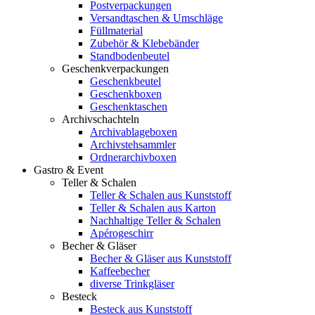
Postverpackungen
Versandtaschen & Umschläge
Füllmaterial
Zubehör & Klebebänder
Standbodenbeutel
Geschenkverpackungen
Geschenkbeutel
Geschenkboxen
Geschenktaschen
Archivschachteln
Archivablageboxen
Archivstehsammler
Ordnerarchivboxen
Gastro & Event
Teller & Schalen
Teller & Schalen aus Kunststoff
Teller & Schalen aus Karton
Nachhaltige Teller & Schalen
Apérogeschirr
Becher & Gläser
Becher & Gläser aus Kunststoff
Kaffeebecher
diverse Trinkgläser
Besteck
Besteck aus Kunststoff