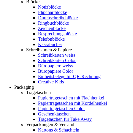
Blöcke
Notizblöcke
Flipchartblöcke
Durchschreibeblöcke
Ringbuchblöcke
Zeichenblöcke
Besprechungsblöcke
Telefonblöcke
Kassabücher
Schreibkarten & Papiere
Schreibkarten weiss
Schreibkarten Color
Büropapiere weiss
Büropapiere Color
Einheitsbelege für QR-Rechnung
Creative Kids
Packaging
Tragetaschen
Papiertragetaschen mit Flachhenkel
Papiertragetaschen mit Kordelhenkel
Papiertragetaschen Color
Geschenktaschen
Tragetaschen für Take Away
Verpackungen & Versand
Kartons & Schachteln