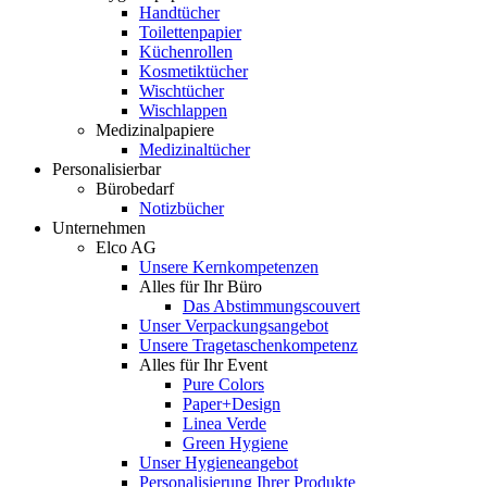
Handtücher
Toilettenpapier
Küchenrollen
Kosmetiktücher
Wischtücher
Wischlappen
Medizinalpapiere
Medizinaltücher
Personalisierbar
Bürobedarf
Notizbücher
Unternehmen
Elco AG
Unsere Kernkompetenzen
Alles für Ihr Büro
Das Abstimmungscouvert
Unser Verpackungsangebot
Unsere Tragetaschenkompetenz
Alles für Ihr Event
Pure Colors
Paper+Design
Linea Verde
Green Hygiene
Unser Hygieneangebot
Personalisierung Ihrer Produkte