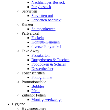
Nachhaltiges Besteck
Partybesteck
Servietten
Servietten uni
Servietten bedruckt
Kerzen
Stumpenkerzen
Partyartikel
Fackeln
Konfetti-Kanonen
diverse Partyartikel
Take Away
Pizzakarton
Burgerboxen & Taschen
Foodboxen & Schalen
Dessertbecher
Folienschriften
Piktogramme
Promotionsfolie
Bubbles
Pfeile
Zubehör Folien
Montagewerkzeuge
Hygiene
Hygienepapiere