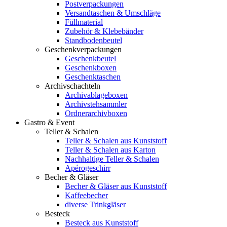
Postverpackungen
Versandtaschen & Umschläge
Füllmaterial
Zubehör & Klebebänder
Standbodenbeutel
Geschenkverpackungen
Geschenkbeutel
Geschenkboxen
Geschenktaschen
Archivschachteln
Archivablageboxen
Archivstehsammler
Ordnerarchivboxen
Gastro & Event
Teller & Schalen
Teller & Schalen aus Kunststoff
Teller & Schalen aus Karton
Nachhaltige Teller & Schalen
Apérogeschirr
Becher & Gläser
Becher & Gläser aus Kunststoff
Kaffeebecher
diverse Trinkgläser
Besteck
Besteck aus Kunststoff