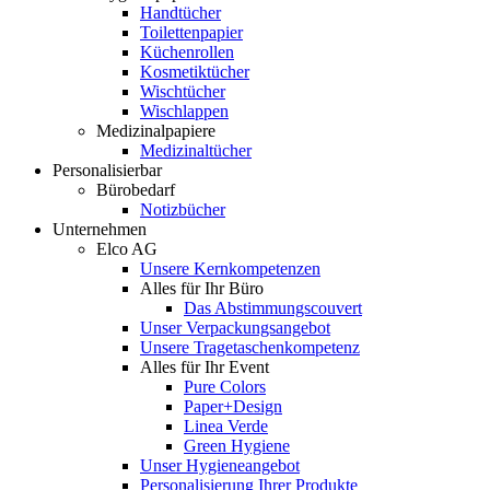
Handtücher
Toilettenpapier
Küchenrollen
Kosmetiktücher
Wischtücher
Wischlappen
Medizinalpapiere
Medizinaltücher
Personalisierbar
Bürobedarf
Notizbücher
Unternehmen
Elco AG
Unsere Kernkompetenzen
Alles für Ihr Büro
Das Abstimmungscouvert
Unser Verpackungsangebot
Unsere Tragetaschenkompetenz
Alles für Ihr Event
Pure Colors
Paper+Design
Linea Verde
Green Hygiene
Unser Hygieneangebot
Personalisierung Ihrer Produkte