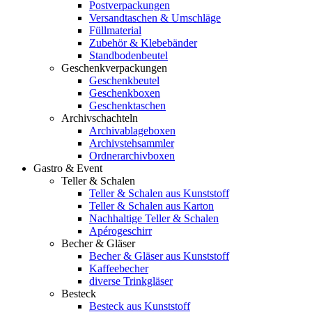
Postverpackungen
Versandtaschen & Umschläge
Füllmaterial
Zubehör & Klebebänder
Standbodenbeutel
Geschenkverpackungen
Geschenkbeutel
Geschenkboxen
Geschenktaschen
Archivschachteln
Archivablageboxen
Archivstehsammler
Ordnerarchivboxen
Gastro & Event
Teller & Schalen
Teller & Schalen aus Kunststoff
Teller & Schalen aus Karton
Nachhaltige Teller & Schalen
Apérogeschirr
Becher & Gläser
Becher & Gläser aus Kunststoff
Kaffeebecher
diverse Trinkgläser
Besteck
Besteck aus Kunststoff