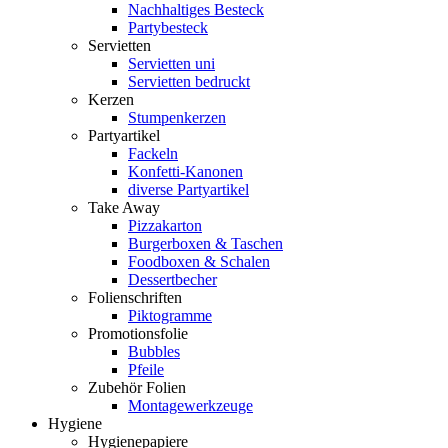
Nachhaltiges Besteck
Partybesteck
Servietten
Servietten uni
Servietten bedruckt
Kerzen
Stumpenkerzen
Partyartikel
Fackeln
Konfetti-Kanonen
diverse Partyartikel
Take Away
Pizzakarton
Burgerboxen & Taschen
Foodboxen & Schalen
Dessertbecher
Folienschriften
Piktogramme
Promotionsfolie
Bubbles
Pfeile
Zubehör Folien
Montagewerkzeuge
Hygiene
Hygienepapiere