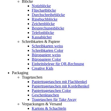
Blöcke
Notizblöcke
Flipchartblöcke
Durchschreibeblöcke
Ringbuchblöcke
Zeichenblöcke
Besprechungsblöcke
Telefonblöcke
Kassabücher
Schreibkarten & Papiere
Schreibkarten weiss
Schreibkarten Color
Büropapiere weiss
Büropapiere Color
Einheitsbelege für QR-Rechnung
Creative Kids
Packaging
Tragetaschen
Papiertragetaschen mit Flachhenkel
Papiertragetaschen mit Kordelhenkel
Papiertragetaschen Color
Geschenktaschen
Tragetaschen für Take Away
Verpackungen & Versand
Kartons & Schachteln