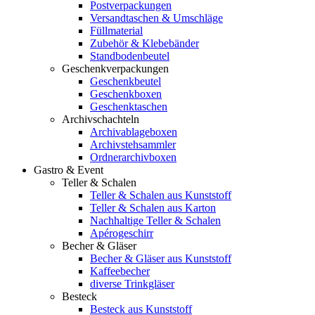
Postverpackungen
Versandtaschen & Umschläge
Füllmaterial
Zubehör & Klebebänder
Standbodenbeutel
Geschenkverpackungen
Geschenkbeutel
Geschenkboxen
Geschenktaschen
Archivschachteln
Archivablageboxen
Archivstehsammler
Ordnerarchivboxen
Gastro & Event
Teller & Schalen
Teller & Schalen aus Kunststoff
Teller & Schalen aus Karton
Nachhaltige Teller & Schalen
Apérogeschirr
Becher & Gläser
Becher & Gläser aus Kunststoff
Kaffeebecher
diverse Trinkgläser
Besteck
Besteck aus Kunststoff