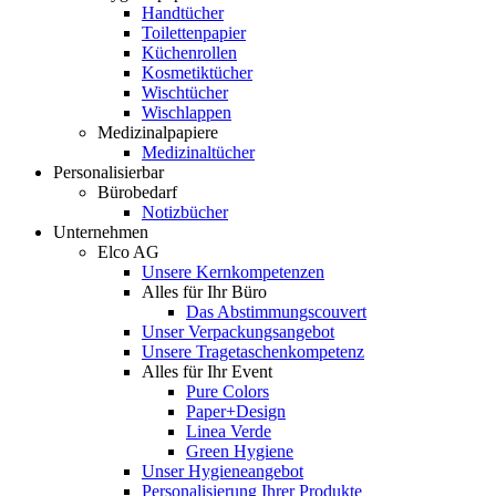
Handtücher
Toilettenpapier
Küchenrollen
Kosmetiktücher
Wischtücher
Wischlappen
Medizinalpapiere
Medizinaltücher
Personalisierbar
Bürobedarf
Notizbücher
Unternehmen
Elco AG
Unsere Kernkompetenzen
Alles für Ihr Büro
Das Abstimmungscouvert
Unser Verpackungsangebot
Unsere Tragetaschenkompetenz
Alles für Ihr Event
Pure Colors
Paper+Design
Linea Verde
Green Hygiene
Unser Hygieneangebot
Personalisierung Ihrer Produkte