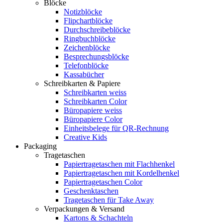
Blöcke
Notizblöcke
Flipchartblöcke
Durchschreibeblöcke
Ringbuchblöcke
Zeichenblöcke
Besprechungsblöcke
Telefonblöcke
Kassabücher
Schreibkarten & Papiere
Schreibkarten weiss
Schreibkarten Color
Büropapiere weiss
Büropapiere Color
Einheitsbelege für QR-Rechnung
Creative Kids
Packaging
Tragetaschen
Papiertragetaschen mit Flachhenkel
Papiertragetaschen mit Kordelhenkel
Papiertragetaschen Color
Geschenktaschen
Tragetaschen für Take Away
Verpackungen & Versand
Kartons & Schachteln