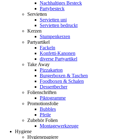
Nachhaltiges Besteck
Partybesteck
Servietten
Servietten uni
Servietten bedruckt
Kerzen
Stumpenkerzen
Partyartikel
Fackeln
Konfetti-Kanonen
diverse Partyartikel
Take Away
Pizzakarton
Burgerboxen & Taschen
Foodboxen & Schalen
Dessertbecher
Folienschriften
Piktogramme
Promotionsfolie
Bubbles
Pfeile
Zubehör Folien
Montagewerkzeuge
Hygiene
Hygienepapiere