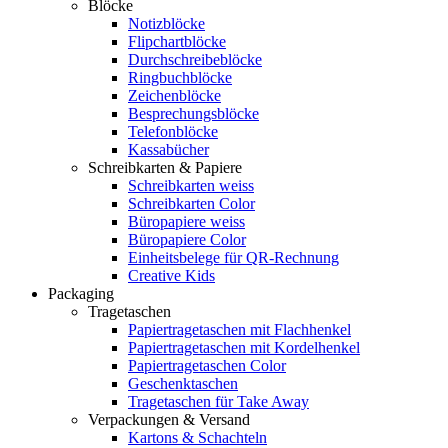
Blöcke
Notizblöcke
Flipchartblöcke
Durchschreibeblöcke
Ringbuchblöcke
Zeichenblöcke
Besprechungsblöcke
Telefonblöcke
Kassabücher
Schreibkarten & Papiere
Schreibkarten weiss
Schreibkarten Color
Büropapiere weiss
Büropapiere Color
Einheitsbelege für QR-Rechnung
Creative Kids
Packaging
Tragetaschen
Papiertragetaschen mit Flachhenkel
Papiertragetaschen mit Kordelhenkel
Papiertragetaschen Color
Geschenktaschen
Tragetaschen für Take Away
Verpackungen & Versand
Kartons & Schachteln