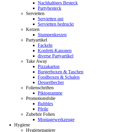
Nachhaltiges Besteck
Partybesteck
Servietten
Servietten uni
Servietten bedruckt
Kerzen
Stumpenkerzen
Partyartikel
Fackeln
Konfetti-Kanonen
diverse Partyartikel
Take Away
Pizzakarton
Burgerboxen & Taschen
Foodboxen & Schalen
Dessertbecher
Folienschriften
Piktogramme
Promotionsfolie
Bubbles
Pfeile
Zubehör Folien
Montagewerkzeuge
Hygiene
Hygienepapiere