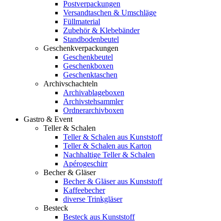
Postverpackungen
Versandtaschen & Umschläge
Füllmaterial
Zubehör & Klebebänder
Standbodenbeutel
Geschenkverpackungen
Geschenkbeutel
Geschenkboxen
Geschenktaschen
Archivschachteln
Archivablageboxen
Archivstehsammler
Ordnerarchivboxen
Gastro & Event
Teller & Schalen
Teller & Schalen aus Kunststoff
Teller & Schalen aus Karton
Nachhaltige Teller & Schalen
Apérogeschirr
Becher & Gläser
Becher & Gläser aus Kunststoff
Kaffeebecher
diverse Trinkgläser
Besteck
Besteck aus Kunststoff