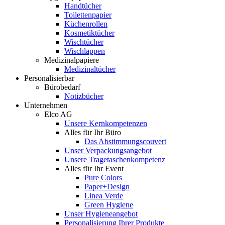
Handtücher
Toilettenpapier
Küchenrollen
Kosmetiktücher
Wischtücher
Wischlappen
Medizinalpapiere
Medizinaltücher
Personalisierbar
Bürobedarf
Notizbücher
Unternehmen
Elco AG
Unsere Kernkompetenzen
Alles für Ihr Büro
Das Abstimmungscouvert
Unser Verpackungsangebot
Unsere Tragetaschenkompetenz
Alles für Ihr Event
Pure Colors
Paper+Design
Linea Verde
Green Hygiene
Unser Hygieneangebot
Personalisierung Ihrer Produkte