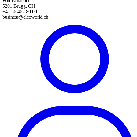
Wildischachen
5201 Brugg, CH
+41 56 462 80 00
business@elcoworld.ch