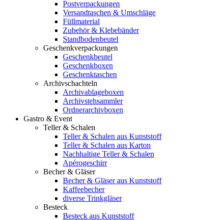
Postverpackungen
Versandtaschen & Umschläge
Füllmaterial
Zubehör & Klebebänder
Standbodenbeutel
Geschenkverpackungen
Geschenkbeutel
Geschenkboxen
Geschenktaschen
Archivschachteln
Archivablageboxen
Archivstehsammler
Ordnerarchivboxen
Gastro & Event
Teller & Schalen
Teller & Schalen aus Kunststoff
Teller & Schalen aus Karton
Nachhaltige Teller & Schalen
Apérogeschirr
Becher & Gläser
Becher & Gläser aus Kunststoff
Kaffeebecher
diverse Trinkgläser
Besteck
Besteck aus Kunststoff