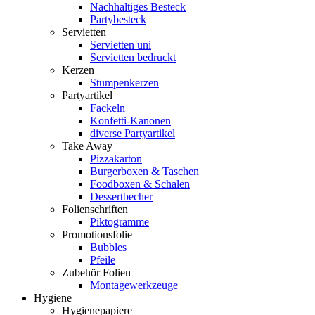
Nachhaltiges Besteck
Partybesteck
Servietten
Servietten uni
Servietten bedruckt
Kerzen
Stumpenkerzen
Partyartikel
Fackeln
Konfetti-Kanonen
diverse Partyartikel
Take Away
Pizzakarton
Burgerboxen & Taschen
Foodboxen & Schalen
Dessertbecher
Folienschriften
Piktogramme
Promotionsfolie
Bubbles
Pfeile
Zubehör Folien
Montagewerkzeuge
Hygiene
Hygienepapiere