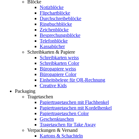
Blöcke
Notizblöcke
Flipchartblöcke
Durchschreibeblöcke
Ringbuchblöcke
Zeichenblöcke
Besprechungsblöcke
Telefonblöcke
Kassabücher
Schreibkarten & Papiere
Schreibkarten weiss
Schreibkarten Color
Büropapiere weiss
Büropapiere Color
Einheitsbelege für QR-Rechnung
Creative Kids
Packaging
Tragetaschen
Papiertragetaschen mit Flachhenkel
Papiertragetaschen mit Kordelhenkel
Papiertragetaschen Color
Geschenktaschen
Tragetaschen für Take Away
Verpackungen & Versand
Kartons & Schachteln