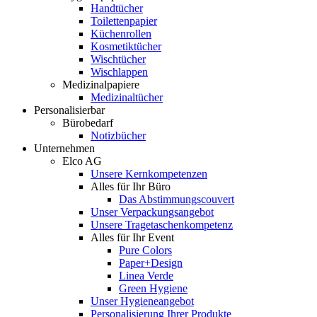
Handtücher
Toilettenpapier
Küchenrollen
Kosmetiktücher
Wischtücher
Wischlappen
Medizinalpapiere
Medizinaltücher
Personalisierbar
Bürobedarf
Notizbücher
Unternehmen
Elco AG
Unsere Kernkompetenzen
Alles für Ihr Büro
Das Abstimmungscouvert
Unser Verpackungsangebot
Unsere Tragetaschenkompetenz
Alles für Ihr Event
Pure Colors
Paper+Design
Linea Verde
Green Hygiene
Unser Hygieneangebot
Personalisierung Ihrer Produkte