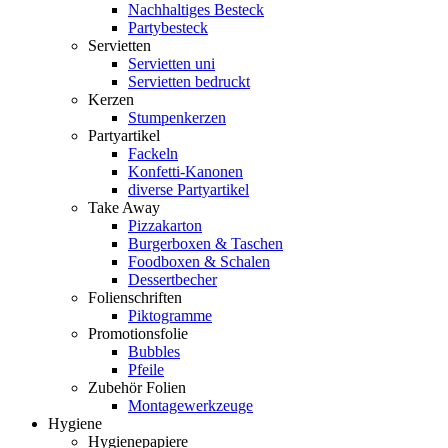
Nachhaltiges Besteck
Partybesteck
Servietten
Servietten uni
Servietten bedruckt
Kerzen
Stumpenkerzen
Partyartikel
Fackeln
Konfetti-Kanonen
diverse Partyartikel
Take Away
Pizzakarton
Burgerboxen & Taschen
Foodboxen & Schalen
Dessertbecher
Folienschriften
Piktogramme
Promotionsfolie
Bubbles
Pfeile
Zubehör Folien
Montagewerkzeuge
Hygiene
Hygienepapiere