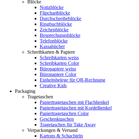
Blöcke
Notizblöcke
Flipchartblöcke
Durchschreibeblöcke
Ringbuchblöcke
Zeichenblöcke
Besprechungsblöcke
Telefonblöcke
Kassabücher
Schreibkarten & Papiere
Schreibkarten weiss
Schreibkarten Color
Büropapiere weiss
Büropapiere Color
Einheitsbelege für QR-Rechnung
Creative Kids
Packaging
Tragetaschen
Papiertragetaschen mit Flachhenkel
Papiertragetaschen mit Kordelhenkel
Papiertragetaschen Color
Geschenktaschen
Tragetaschen für Take Away
Verpackungen & Versand
Kartons & Schachteln