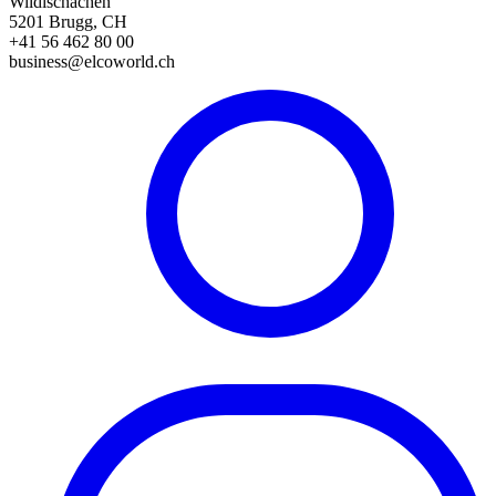
Wildischachen
5201 Brugg, CH
+41 56 462 80 00
business@elcoworld.ch