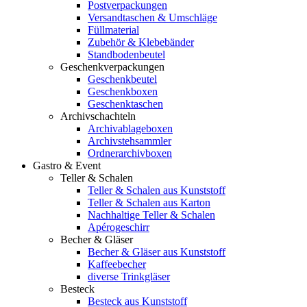
Postverpackungen
Versandtaschen & Umschläge
Füllmaterial
Zubehör & Klebebänder
Standbodenbeutel
Geschenkverpackungen
Geschenkbeutel
Geschenkboxen
Geschenktaschen
Archivschachteln
Archivablageboxen
Archivstehsammler
Ordnerarchivboxen
Gastro & Event
Teller & Schalen
Teller & Schalen aus Kunststoff
Teller & Schalen aus Karton
Nachhaltige Teller & Schalen
Apérogeschirr
Becher & Gläser
Becher & Gläser aus Kunststoff
Kaffeebecher
diverse Trinkgläser
Besteck
Besteck aus Kunststoff