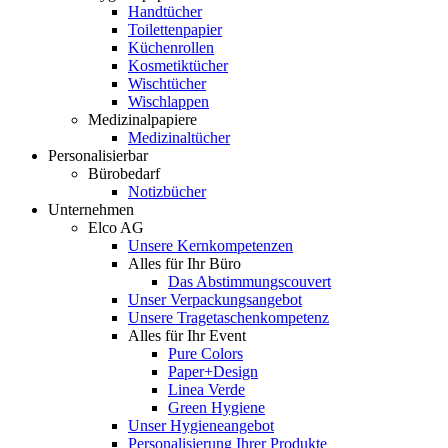
Handtücher
Toilettenpapier
Küchenrollen
Kosmetiktücher
Wischtücher
Wischlappen
Medizinalpapiere
Medizinaltücher
Personalisierbar
Bürobedarf
Notizbücher
Unternehmen
Elco AG
Unsere Kernkompetenzen
Alles für Ihr Büro
Das Abstimmungscouvert
Unser Verpackungsangebot
Unsere Tragetaschenkompetenz
Alles für Ihr Event
Pure Colors
Paper+Design
Linea Verde
Green Hygiene
Unser Hygieneangebot
Personalisierung Ihrer Produkte