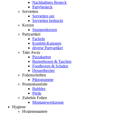
Nachhaltiges Besteck
Partybesteck
Servietten
Servietten uni
Servietten bedruckt
Kerzen
Stumpenkerzen
Partyartikel
Fackeln
Konfetti-Kanonen
diverse Partyartikel
Take Away
Pizzakarton
Burgerboxen & Taschen
Foodboxen & Schalen
Dessertbecher
Folienschriften
Piktogramme
Promotionsfolie
Bubbles
Pfeile
Zubehör Folien
Montagewerkzeuge
Hygiene
Hygienepapiere