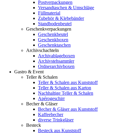
Postverpackungen
Versandtaschen & Umschläge
Füllmaterial
Zubehör & Klebebänder
Standbodenbeutel
Geschenkverpackungen
Geschenkbeutel
Geschenkboxen
Geschenktaschen
Archivschachteln
Archivablageboxen
Archivstehsammler
Ordnerarchivboxen
Gastro & Event
Teller & Schalen
Teller & Schalen aus Kunststoff
Teller & Schalen aus Karton
Nachhaltige Teller & Schalen
Apérogeschirr
Becher & Gläser
Becher & Gläser aus Kunststoff
Kaffeebecher
diverse Trinkgläser
Besteck
Besteck aus Kunststoff