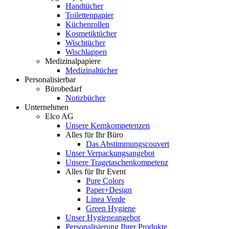
Handtücher
Toilettenpapier
Küchenrollen
Kosmetiktücher
Wischtücher
Wischlappen
Medizinalpapiere
Medizinaltücher
Personalisierbar
Bürobedarf
Notizbücher
Unternehmen
Elco AG
Unsere Kernkompetenzen
Alles für Ihr Büro
Das Abstimmungscouvert
Unser Verpackungsangebot
Unsere Tragetaschenkompetenz
Alles für Ihr Event
Pure Colors
Paper+Design
Linea Verde
Green Hygiene
Unser Hygieneangebot
Personalisierung Ihrer Produkte