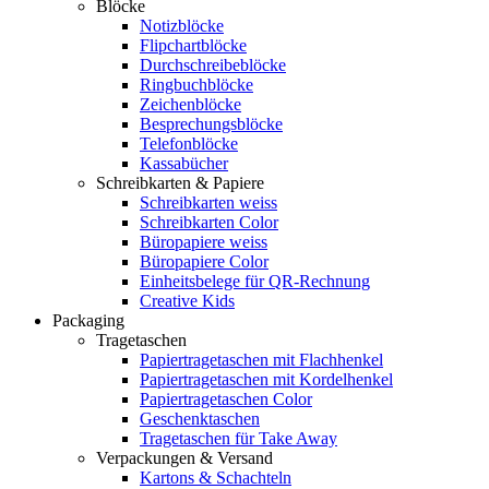
Blöcke
Notizblöcke
Flipchartblöcke
Durchschreibeblöcke
Ringbuchblöcke
Zeichenblöcke
Besprechungsblöcke
Telefonblöcke
Kassabücher
Schreibkarten & Papiere
Schreibkarten weiss
Schreibkarten Color
Büropapiere weiss
Büropapiere Color
Einheitsbelege für QR-Rechnung
Creative Kids
Packaging
Tragetaschen
Papiertragetaschen mit Flachhenkel
Papiertragetaschen mit Kordelhenkel
Papiertragetaschen Color
Geschenktaschen
Tragetaschen für Take Away
Verpackungen & Versand
Kartons & Schachteln