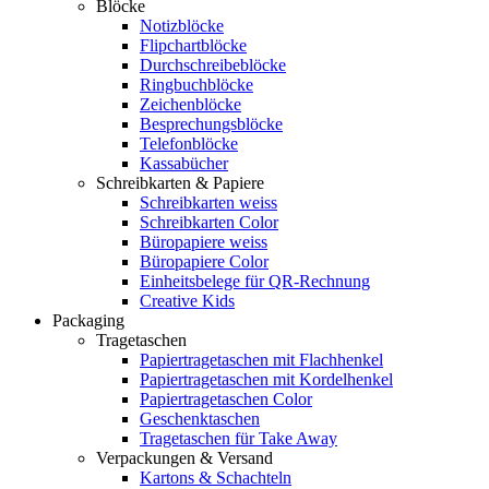
Blöcke
Notizblöcke
Flipchartblöcke
Durchschreibeblöcke
Ringbuchblöcke
Zeichenblöcke
Besprechungsblöcke
Telefonblöcke
Kassabücher
Schreibkarten & Papiere
Schreibkarten weiss
Schreibkarten Color
Büropapiere weiss
Büropapiere Color
Einheitsbelege für QR-Rechnung
Creative Kids
Packaging
Tragetaschen
Papiertragetaschen mit Flachhenkel
Papiertragetaschen mit Kordelhenkel
Papiertragetaschen Color
Geschenktaschen
Tragetaschen für Take Away
Verpackungen & Versand
Kartons & Schachteln