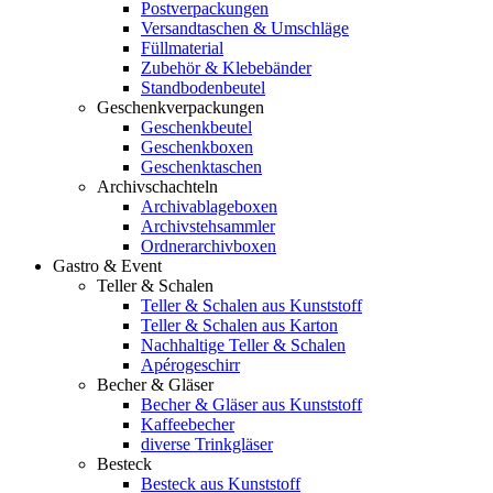
Postverpackungen
Versandtaschen & Umschläge
Füllmaterial
Zubehör & Klebebänder
Standbodenbeutel
Geschenkverpackungen
Geschenkbeutel
Geschenkboxen
Geschenktaschen
Archivschachteln
Archivablageboxen
Archivstehsammler
Ordnerarchivboxen
Gastro & Event
Teller & Schalen
Teller & Schalen aus Kunststoff
Teller & Schalen aus Karton
Nachhaltige Teller & Schalen
Apérogeschirr
Becher & Gläser
Becher & Gläser aus Kunststoff
Kaffeebecher
diverse Trinkgläser
Besteck
Besteck aus Kunststoff