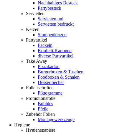
Nachhaltiges Besteck
Partybesteck
Servietten
Servietten uni
Servietten bedruckt
Kerzen
Stumpenkerzen
Partyartikel
Fackeln
Konfetti-Kanonen
diverse Partyartikel
Take Away
Pizzakarton
Burgerboxen & Taschen
Foodboxen & Schalen
Dessertbecher
Folienschriften
Piktogramme
Promotionsfolie
Bubbles
Pfeile
Zubehör Folien
Montagewerkzeuge
Hygiene
Hygienepapiere