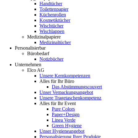
Handtücher
Toilettenpapier
Küchenrollen
Kosmetiktücher
Wischtücher
Wischlappen
Medizinalpapiere
Medizinaltücher
Personalisierbar
Bürobedarf
Notizbücher
Unternehmen
Elco AG
Unsere Kernkompetenzen
Alles für Ihr Büro
Das Abstimmungscouvert
Unser Verpackungsangebot
Unsere Tragetaschenkompetenz
Alles für Ihr Event
Pure Colors
Paper+Design
Linea Verde
Green Hygiene
Unser Hygieneangebot
Personalisierung Ihrer Produkte