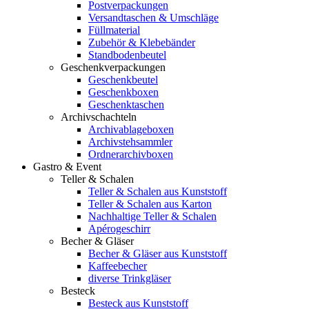
Postverpackungen
Versandtaschen & Umschläge
Füllmaterial
Zubehör & Klebebänder
Standbodenbeutel
Geschenkverpackungen
Geschenkbeutel
Geschenkboxen
Geschenktaschen
Archivschachteln
Archivablageboxen
Archivstehsammler
Ordnerarchivboxen
Gastro & Event
Teller & Schalen
Teller & Schalen aus Kunststoff
Teller & Schalen aus Karton
Nachhaltige Teller & Schalen
Apérogeschirr
Becher & Gläser
Becher & Gläser aus Kunststoff
Kaffeebecher
diverse Trinkgläser
Besteck
Besteck aus Kunststoff