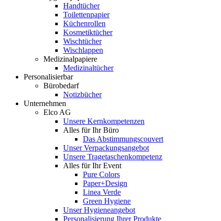
Handtücher
Toilettenpapier
Küchenrollen
Kosmetiktücher
Wischtücher
Wischlappen
Medizinalpapiere
Medizinaltücher
Personalisierbar
Bürobedarf
Notizbücher
Unternehmen
Elco AG
Unsere Kernkompetenzen
Alles für Ihr Büro
Das Abstimmungscouvert
Unser Verpackungsangebot
Unsere Tragetaschenkompetenz
Alles für Ihr Event
Pure Colors
Paper+Design
Linea Verde
Green Hygiene
Unser Hygieneangebot
Personalisierung Ihrer Produkte