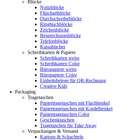
Blöcke
Notizblöcke
Flipchartblöcke
Durchschreibeblöcke
Ringbuchblöcke
Zeichenblöcke
Besprechungsblöcke
Telefonblöcke
Kassabücher
Schreibkarten & Papiere
Schreibkarten weiss
Schreibkarten Color
Büropapiere weiss
Büropapiere Color
Einheitsbelege für QR-Rechnung
Creative Kids
Packaging
Tragetaschen
Papiertragetaschen mit Flachhenkel
Papiertragetaschen mit Kordelhenkel
Papiertragetaschen Color
Geschenktaschen
Tragetaschen für Take Away
Verpackungen & Versand
Kartons & Schachteln