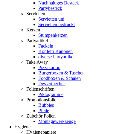
Nachhaltiges Besteck
Partybesteck
Servietten
Servietten uni
Servietten bedruckt
Kerzen
Stumpenkerzen
Partyartikel
Fackeln
Konfetti-Kanonen
diverse Partyartikel
Take Away
Pizzakarton
Burgerboxen & Taschen
Foodboxen & Schalen
Dessertbecher
Folienschriften
Piktogramme
Promotionsfolie
Bubbles
Pfeile
Zubehör Folien
Montagewerkzeuge
Hygiene
Hygienepapiere