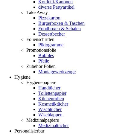
Konfetti-Kanonen
diverse Partyartikel
Take Away
Pizzakarton
Burgerboxen & Taschen
Foodboxen & Schalen
Dessertbecher
Folienschriften
Piktogramme
Promotionsfolie
Bubbles
Pfeile
Zubehör Folien
Montagewerkzeuge
Hygiene
Hygienepapiere
Handtücher
Toilettenpapier
Küchenrollen
Kosmetiktücher
Wischtücher
Wischlappen
Medizinalpapiere
Medizinaltücher
Personalisierbar