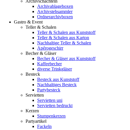
Archivschachteln
Archivablageboxen
Archivstehsammler
Ordnerarchivboxen
Gastro & Event
Teller & Schalen
Teller & Schalen aus Kunststoff
Teller & Schalen aus Karton
Nachhaltige Teller & Schalen
Apérogeschirr
Becher & Gläser
Becher & Gläser aus Kunststoff
Kaffeebecher
diverse Trinkgläser
Besteck
Besteck aus Kunststoff
Nachhaltiges Besteck
Partybesteck
Servietten
Servietten uni
Servietten bedruckt
Kerzen
Stumpenkerzen
Partyartikel
Fackeln