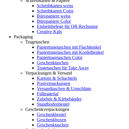
Schreibkarten & Papiere
Schreibkarten weiss
Schreibkarten Color
Büropapiere weiss
Büropapiere Color
Einheitsbelege für QR-Rechnung
Creative Kids
Packaging
Tragetaschen
Papiertragetaschen mit Flachhenkel
Papiertragetaschen mit Kordelhenkel
Papiertragetaschen Color
Geschenktaschen
Tragetaschen für Take Away
Verpackungen & Versand
Kartons & Schachteln
Postverpackungen
Versandtaschen & Umschläge
Füllmaterial
Zubehör & Klebebänder
Standbodenbeutel
Geschenkverpackungen
Geschenkbeutel
Geschenkboxen
Geschenktaschen