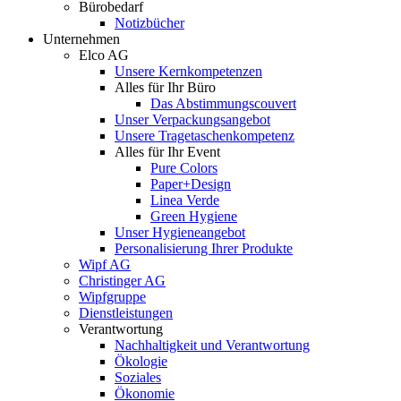
Bürobedarf
Notizbücher
Unternehmen
Elco AG
Unsere Kernkompetenzen
Alles für Ihr Büro
Das Abstimmungscouvert
Unser Verpackungsangebot
Unsere Tragetaschenkompetenz
Alles für Ihr Event
Pure Colors
Paper+Design
Linea Verde
Green Hygiene
Unser Hygieneangebot
Personalisierung Ihrer Produkte
Wipf AG
Christinger AG
Wipfgruppe
Dienstleistungen
Verantwortung
Nachhaltigkeit und Verantwortung
Ökologie
Soziales
Ökonomie