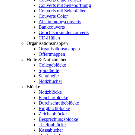
Couverts mit Seitenöffnung
Couverts mit Seitenfalten
Couverts Color
Abstimmungscouverts
Bankcouverts
Gerichtsurkundencouverts
CD-Hüllen
Organisationsmappen
Organisationsmappen
Offertmappen
Hefte & Notizbücher
Collegeblöcke
Spiralhefte
Schulhefte
Notizbücher
Blöcke
Notizblöcke
Flipchartblöcke
Durchschreibeblöcke
Ringbuchblöcke
Zeichenblöcke
Besprechungsblöcke
Telefonblöcke
Kassabücher