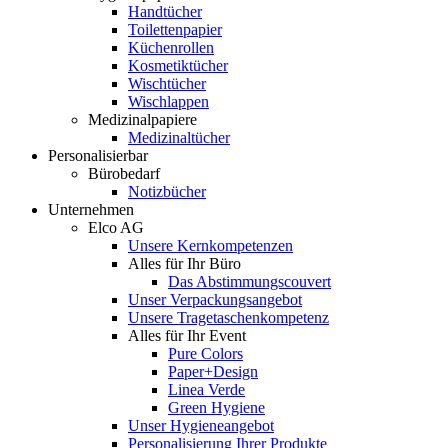
Handtücher
Toilettenpapier
Küchenrollen
Kosmetiktücher
Wischtücher
Wischlappen
Medizinalpapiere
Medizinaltücher
Personalisierbar
Bürobedarf
Notizbücher
Unternehmen
Elco AG
Unsere Kernkompetenzen
Alles für Ihr Büro
Das Abstimmungscouvert
Unser Verpackungsangebot
Unsere Tragetaschenkompetenz
Alles für Ihr Event
Pure Colors
Paper+Design
Linea Verde
Green Hygiene
Unser Hygieneangebot
Personalisierung Ihrer Produkte