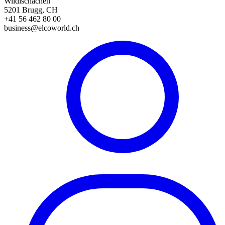
Wildischachen
5201 Brugg, CH
+41 56 462 80 00
business@elcoworld.ch