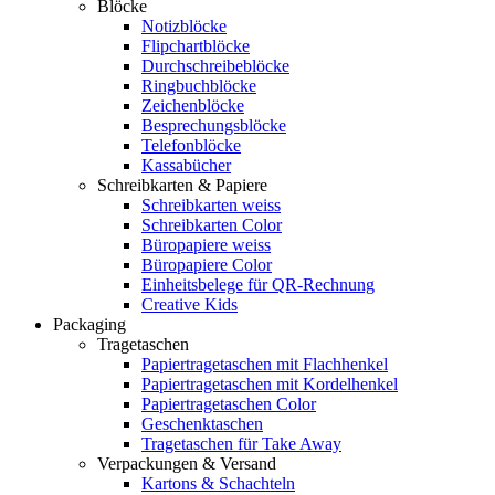
Blöcke
Notizblöcke
Flipchartblöcke
Durchschreibeblöcke
Ringbuchblöcke
Zeichenblöcke
Besprechungsblöcke
Telefonblöcke
Kassabücher
Schreibkarten & Papiere
Schreibkarten weiss
Schreibkarten Color
Büropapiere weiss
Büropapiere Color
Einheitsbelege für QR-Rechnung
Creative Kids
Packaging
Tragetaschen
Papiertragetaschen mit Flachhenkel
Papiertragetaschen mit Kordelhenkel
Papiertragetaschen Color
Geschenktaschen
Tragetaschen für Take Away
Verpackungen & Versand
Kartons & Schachteln