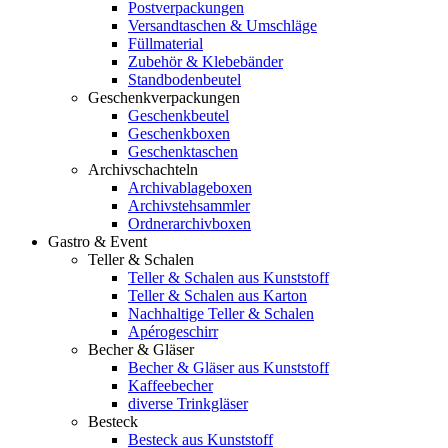
Postverpackungen
Versandtaschen & Umschläge
Füllmaterial
Zubehör & Klebebänder
Standbodenbeutel
Geschenkverpackungen
Geschenkbeutel
Geschenkboxen
Geschenktaschen
Archivschachteln
Archivablageboxen
Archivstehsammler
Ordnerarchivboxen
Gastro & Event
Teller & Schalen
Teller & Schalen aus Kunststoff
Teller & Schalen aus Karton
Nachhaltige Teller & Schalen
Apérogeschirr
Becher & Gläser
Becher & Gläser aus Kunststoff
Kaffeebecher
diverse Trinkgläser
Besteck
Besteck aus Kunststoff