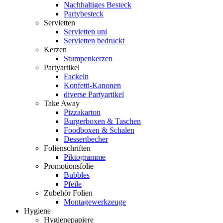
Nachhaltiges Besteck
Partybesteck
Servietten
Servietten uni
Servietten bedruckt
Kerzen
Stumpenkerzen
Partyartikel
Fackeln
Konfetti-Kanonen
diverse Partyartikel
Take Away
Pizzakarton
Burgerboxen & Taschen
Foodboxen & Schalen
Dessertbecher
Folienschriften
Piktogramme
Promotionsfolie
Bubbles
Pfeile
Zubehör Folien
Montagewerkzeuge
Hygiene
Hygienepapiere