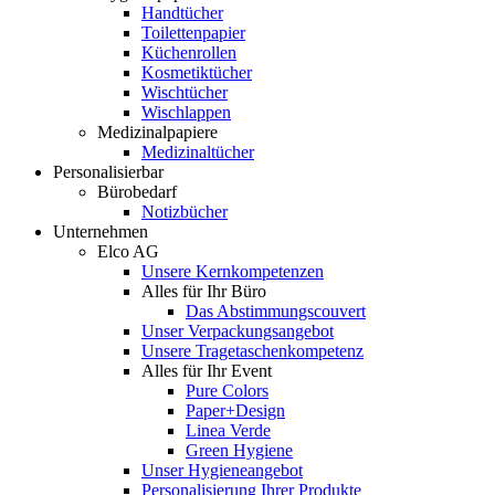
Handtücher
Toilettenpapier
Küchenrollen
Kosmetiktücher
Wischtücher
Wischlappen
Medizinalpapiere
Medizinaltücher
Personalisierbar
Bürobedarf
Notizbücher
Unternehmen
Elco AG
Unsere Kernkompetenzen
Alles für Ihr Büro
Das Abstimmungscouvert
Unser Verpackungsangebot
Unsere Tragetaschenkompetenz
Alles für Ihr Event
Pure Colors
Paper+Design
Linea Verde
Green Hygiene
Unser Hygieneangebot
Personalisierung Ihrer Produkte