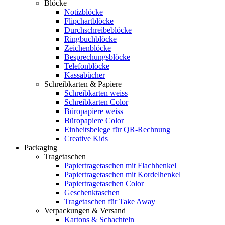
Blöcke
Notizblöcke
Flipchartblöcke
Durchschreibeblöcke
Ringbuchblöcke
Zeichenblöcke
Besprechungsblöcke
Telefonblöcke
Kassabücher
Schreibkarten & Papiere
Schreibkarten weiss
Schreibkarten Color
Büropapiere weiss
Büropapiere Color
Einheitsbelege für QR-Rechnung
Creative Kids
Packaging
Tragetaschen
Papiertragetaschen mit Flachhenkel
Papiertragetaschen mit Kordelhenkel
Papiertragetaschen Color
Geschenktaschen
Tragetaschen für Take Away
Verpackungen & Versand
Kartons & Schachteln