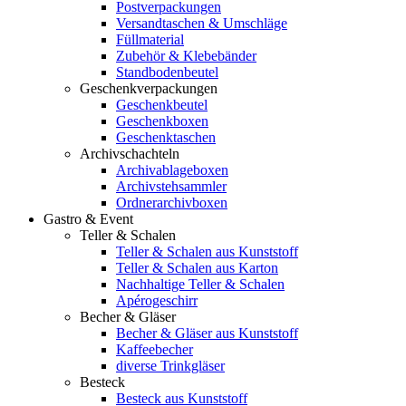
Postverpackungen
Versandtaschen & Umschläge
Füllmaterial
Zubehör & Klebebänder
Standbodenbeutel
Geschenkverpackungen
Geschenkbeutel
Geschenkboxen
Geschenktaschen
Archivschachteln
Archivablageboxen
Archivstehsammler
Ordnerarchivboxen
Gastro & Event
Teller & Schalen
Teller & Schalen aus Kunststoff
Teller & Schalen aus Karton
Nachhaltige Teller & Schalen
Apérogeschirr
Becher & Gläser
Becher & Gläser aus Kunststoff
Kaffeebecher
diverse Trinkgläser
Besteck
Besteck aus Kunststoff