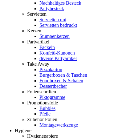
Nachhaltiges Besteck
Partybesteck
Servietten
Servietten uni
Servietten bedruckt
Kerzen
Stumpenkerzen
Partyartikel
Fackeln
Konfetti-Kanonen
diverse Partyartikel
Take Away
Pizzakarton
Burgerboxen & Taschen
Foodboxen & Schalen
Dessertbecher
Folienschriften
Piktogramme
Promotionsfolie
Bubbles
Pfeile
Zubehör Folien
Montagewerkzeuge
Hygiene
Hygienepapiere