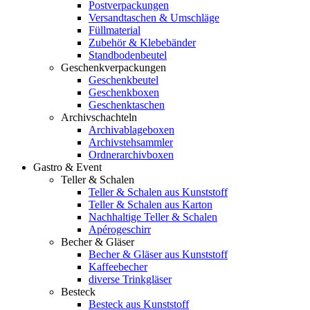
Postverpackungen
Versandtaschen & Umschläge
Füllmaterial
Zubehör & Klebebänder
Standbodenbeutel
Geschenkverpackungen
Geschenkbeutel
Geschenkboxen
Geschenktaschen
Archivschachteln
Archivablageboxen
Archivstehsammler
Ordnerarchivboxen
Gastro & Event
Teller & Schalen
Teller & Schalen aus Kunststoff
Teller & Schalen aus Karton
Nachhaltige Teller & Schalen
Apérogeschirr
Becher & Gläser
Becher & Gläser aus Kunststoff
Kaffeebecher
diverse Trinkgläser
Besteck
Besteck aus Kunststoff