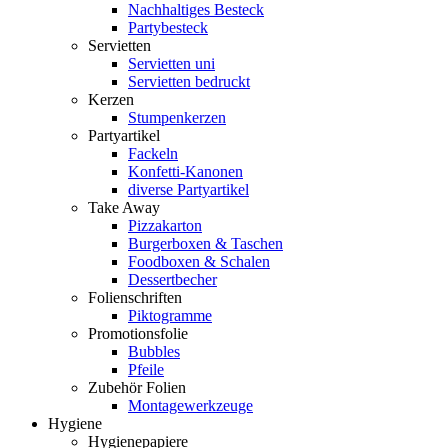
Nachhaltiges Besteck
Partybesteck
Servietten
Servietten uni
Servietten bedruckt
Kerzen
Stumpenkerzen
Partyartikel
Fackeln
Konfetti-Kanonen
diverse Partyartikel
Take Away
Pizzakarton
Burgerboxen & Taschen
Foodboxen & Schalen
Dessertbecher
Folienschriften
Piktogramme
Promotionsfolie
Bubbles
Pfeile
Zubehör Folien
Montagewerkzeuge
Hygiene
Hygienepapiere