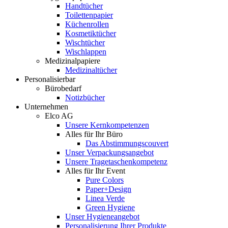
Handtücher
Toilettenpapier
Küchenrollen
Kosmetiktücher
Wischtücher
Wischlappen
Medizinalpapiere
Medizinaltücher
Personalisierbar
Bürobedarf
Notizbücher
Unternehmen
Elco AG
Unsere Kernkompetenzen
Alles für Ihr Büro
Das Abstimmungscouvert
Unser Verpackungsangebot
Unsere Tragetaschenkompetenz
Alles für Ihr Event
Pure Colors
Paper+Design
Linea Verde
Green Hygiene
Unser Hygieneangebot
Personalisierung Ihrer Produkte