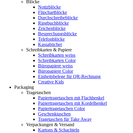
Blöcke
Notizblöcke
Flipchartblöcke
Durchschreibeblöcke
Ringbuchblöcke
Zeichenblöcke
Besprechungsblöcke
Telefonblöcke
Kassabücher
Schreibkarten & Papiere
Schreibkarten weiss
Schreibkarten Color
Büropapiere weiss
Büropapiere Color
Einheitsbelege für QR-Rechnung
Creative Kids
Packaging
Tragetaschen
Papiertragetaschen mit Flachhenkel
Papiertragetaschen mit Kordelhenkel
Papiertragetaschen Color
Geschenktaschen
Tragetaschen für Take Away
Verpackungen & Versand
Kartons & Schachteln