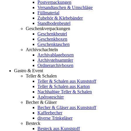
Postverpackungen
Versandtaschen & Umschläge
Füllmaterial
Zubehör & Klebebänder
Standbodenbeutel
Geschenkverpackungen
Geschenkbeutel
Geschenkboxen
Geschenktaschen
Archivschachteln
Archivablageboxen
Archivstehsammler
Ordnerarchivboxen
Gastro & Event
Teller & Schalen
Teller & Schalen aus Kunststoff
Teller & Schalen aus Karton
Nachhaltige Teller & Schalen
Apérogeschirr
Becher & Gläser
Becher & Gläser aus Kunststoff
Kaffeebecher
diverse Trinkgläser
Besteck
Besteck aus Kunststoff