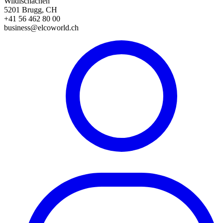
Wildischachen
5201 Brugg, CH
+41 56 462 80 00
business@elcoworld.ch