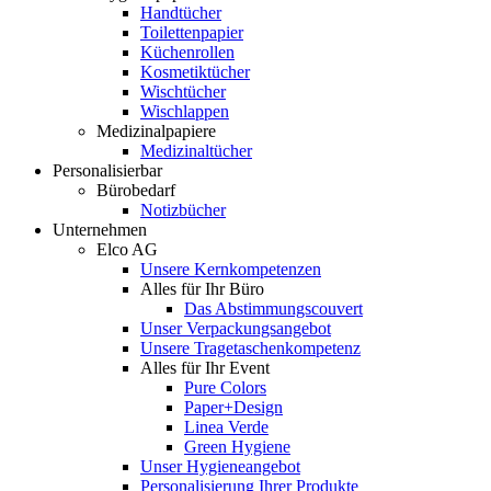
Handtücher
Toilettenpapier
Küchenrollen
Kosmetiktücher
Wischtücher
Wischlappen
Medizinalpapiere
Medizinaltücher
Personalisierbar
Bürobedarf
Notizbücher
Unternehmen
Elco AG
Unsere Kernkompetenzen
Alles für Ihr Büro
Das Abstimmungscouvert
Unser Verpackungsangebot
Unsere Tragetaschenkompetenz
Alles für Ihr Event
Pure Colors
Paper+Design
Linea Verde
Green Hygiene
Unser Hygieneangebot
Personalisierung Ihrer Produkte