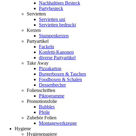
Nachhaltiges Besteck
Partybesteck
Servietten
Servietten uni
Servietten bedruckt
Kerzen
Stumpenkerzen
Partyartikel
Fackeln
Konfetti-Kanonen
diverse Partyartikel
Take Away
Pizzakarton
Burgerboxen & Taschen
Foodboxen & Schalen
Dessertbecher
Folienschriften
Piktogramme
Promotionsfolie
Bubbles
Pfeile
Zubehör Folien
Montagewerkzeuge
Hygiene
Hygienepapiere