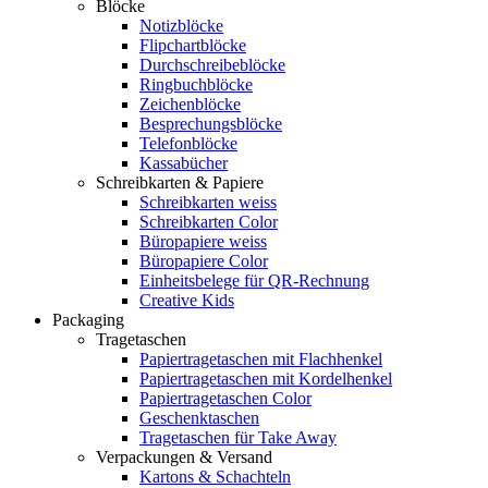
Blöcke
Notizblöcke
Flipchartblöcke
Durchschreibeblöcke
Ringbuchblöcke
Zeichenblöcke
Besprechungsblöcke
Telefonblöcke
Kassabücher
Schreibkarten & Papiere
Schreibkarten weiss
Schreibkarten Color
Büropapiere weiss
Büropapiere Color
Einheitsbelege für QR-Rechnung
Creative Kids
Packaging
Tragetaschen
Papiertragetaschen mit Flachhenkel
Papiertragetaschen mit Kordelhenkel
Papiertragetaschen Color
Geschenktaschen
Tragetaschen für Take Away
Verpackungen & Versand
Kartons & Schachteln