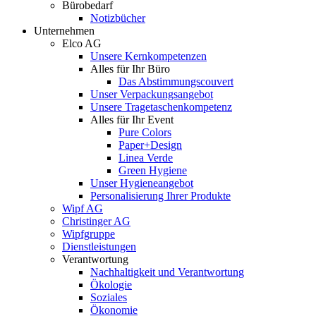
Bürobedarf
Notizbücher
Unternehmen
Elco AG
Unsere Kernkompetenzen
Alles für Ihr Büro
Das Abstimmungscouvert
Unser Verpackungsangebot
Unsere Tragetaschenkompetenz
Alles für Ihr Event
Pure Colors
Paper+Design
Linea Verde
Green Hygiene
Unser Hygieneangebot
Personalisierung Ihrer Produkte
Wipf AG
Christinger AG
Wipfgruppe
Dienstleistungen
Verantwortung
Nachhaltigkeit und Verantwortung
Ökologie
Soziales
Ökonomie