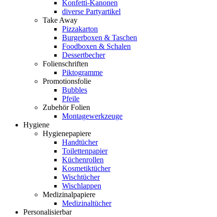
Konfetti-Kanonen
diverse Partyartikel
Take Away
Pizzakarton
Burgerboxen & Taschen
Foodboxen & Schalen
Dessertbecher
Folienschriften
Piktogramme
Promotionsfolie
Bubbles
Pfeile
Zubehör Folien
Montagewerkzeuge
Hygiene
Hygienepapiere
Handtücher
Toilettenpapier
Küchenrollen
Kosmetiktücher
Wischtücher
Wischlappen
Medizinalpapiere
Medizinaltücher
Personalisierbar