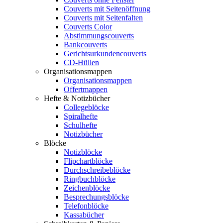
Couverts mit Seitenöffnung
Couverts mit Seitenfalten
Couverts Color
Abstimmungscouverts
Bankcouverts
Gerichtsurkundencouverts
CD-Hüllen
Organisationsmappen
Organisationsmappen
Offertmappen
Hefte & Notizbücher
Collegeblöcke
Spiralhefte
Schulhefte
Notizbücher
Blöcke
Notizblöcke
Flipchartblöcke
Durchschreibeblöcke
Ringbuchblöcke
Zeichenblöcke
Besprechungsblöcke
Telefonblöcke
Kassabücher