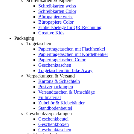
Schreibkarten & Papiere
Schreibkarten weiss
Schreibkarten Color
Büropapiere weiss
Büropapiere Color
Einheitsbelege für QR-Rechnung
Creative Kids
Packaging
Tragetaschen
Papiertragetaschen mit Flachhenkel
Papiertragetaschen mit Kordelhenkel
Papiertragetaschen Color
Geschenktaschen
Tragetaschen für Take Away
Verpackungen & Versand
Kartons & Schachteln
Postverpackungen
Versandtaschen & Umschläge
Füllmaterial
Zubehör & Klebebänder
Standbodenbeutel
Geschenkverpackungen
Geschenkbeutel
Geschenkboxen
Geschenktaschen