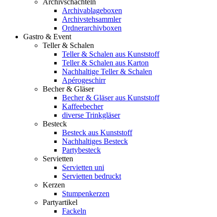
Archivschachteln
Archivablageboxen
Archivstehsammler
Ordnerarchivboxen
Gastro & Event
Teller & Schalen
Teller & Schalen aus Kunststoff
Teller & Schalen aus Karton
Nachhaltige Teller & Schalen
Apérogeschirr
Becher & Gläser
Becher & Gläser aus Kunststoff
Kaffeebecher
diverse Trinkgläser
Besteck
Besteck aus Kunststoff
Nachhaltiges Besteck
Partybesteck
Servietten
Servietten uni
Servietten bedruckt
Kerzen
Stumpenkerzen
Partyartikel
Fackeln