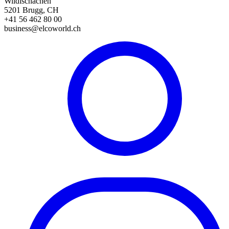
Wildischachen
5201 Brugg, CH
+41 56 462 80 00
business@elcoworld.ch