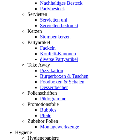
Nachhaltiges Besteck
Partybesteck
Servietten
Servietten uni
Servietten bedruckt
Kerzen
Stumpenkerzen
Partyartikel
Fackeln
Konfetti-Kanonen
diverse Partyartikel
Take Away
Pizzakarton
Burgerboxen & Taschen
Foodboxen & Schalen
Dessertbecher
Folienschriften
Piktogramme
Promotionsfolie
Bubbles
Pfeile
Zubehör Folien
Montagewerkzeuge
Hygiene
Hygienepapiere