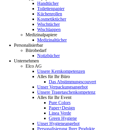
Handtücher
Toilettenpapier
Küchenrollen
Kosmetiktücher
Wischtücher
Wischlappen
Medizinalpapiere
Medizinaltücher
Personalisierbar
Bürobedarf
Notizbücher
Unternehmen
Elco AG
Unsere Kernkompetenzen
Alles für Ihr Büro
Das Abstimmungscouvert
Unser Verpackungsangebot
Unsere Tragetaschenkompetenz
Alles für Ihr Event
Pure Colors
Paper+Design
Linea Verde
Green Hygiene
Unser Hygieneangebot
Personalisierung Ihrer Produkte