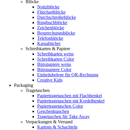
Blöcke
Notizblöcke
Flipchartblöcke
Durchschreibeblöcke
Ringbuchblöcke
Zeichenblöcke
Besprechungsblöcke
Telefonblöcke
Kassabücher
Schreibkarten & Papiere
Schreibkarten weiss
Schreibkarten Color
Büropapiere weiss
Büropapiere Color
Einheitsbelege für QR-Rechnung
Creative Kids
Packaging
Tragetaschen
Papiertragetaschen mit Flachhenkel
Papiertragetaschen mit Kordelhenkel
Papiertragetaschen Color
Geschenktaschen
Tragetaschen für Take Away
Verpackungen & Versand
Kartons & Schachteln