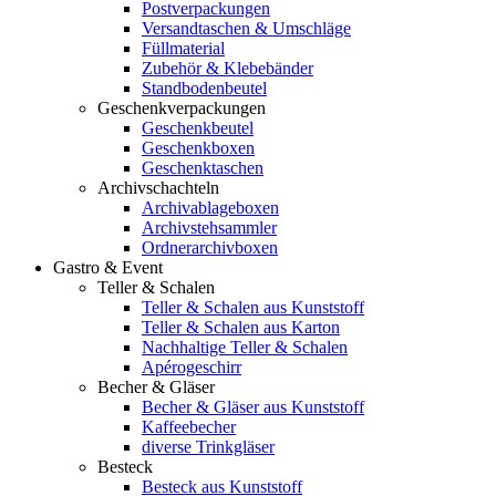
Postverpackungen
Versandtaschen & Umschläge
Füllmaterial
Zubehör & Klebebänder
Standbodenbeutel
Geschenkverpackungen
Geschenkbeutel
Geschenkboxen
Geschenktaschen
Archivschachteln
Archivablageboxen
Archivstehsammler
Ordnerarchivboxen
Gastro & Event
Teller & Schalen
Teller & Schalen aus Kunststoff
Teller & Schalen aus Karton
Nachhaltige Teller & Schalen
Apérogeschirr
Becher & Gläser
Becher & Gläser aus Kunststoff
Kaffeebecher
diverse Trinkgläser
Besteck
Besteck aus Kunststoff