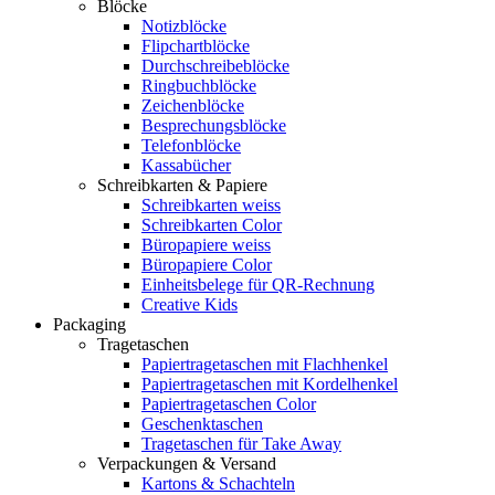
Blöcke
Notizblöcke
Flipchartblöcke
Durchschreibeblöcke
Ringbuchblöcke
Zeichenblöcke
Besprechungsblöcke
Telefonblöcke
Kassabücher
Schreibkarten & Papiere
Schreibkarten weiss
Schreibkarten Color
Büropapiere weiss
Büropapiere Color
Einheitsbelege für QR-Rechnung
Creative Kids
Packaging
Tragetaschen
Papiertragetaschen mit Flachhenkel
Papiertragetaschen mit Kordelhenkel
Papiertragetaschen Color
Geschenktaschen
Tragetaschen für Take Away
Verpackungen & Versand
Kartons & Schachteln