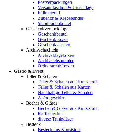
Postverpackungen
Versandtaschen & Umschläge
Füllmaterial
Zubehör & Klebebänder
Standbodenbeutel
Geschenkverpackungen
Geschenkbeutel
Geschenkboxen
Geschenktaschen
Archivschachteln
Archivablageboxen
Archivstehsammler
Ordnerarchivboxen
Gastro & Event
Teller & Schalen
Teller & Schalen aus Kunststoff
Teller & Schalen aus Karton
Nachhaltige Teller & Schalen
Apérogeschirr
Becher & Gläser
Becher & Gläser aus Kunststoff
Kaffeebecher
diverse Trinkgläser
Besteck
Besteck aus Kunststoff