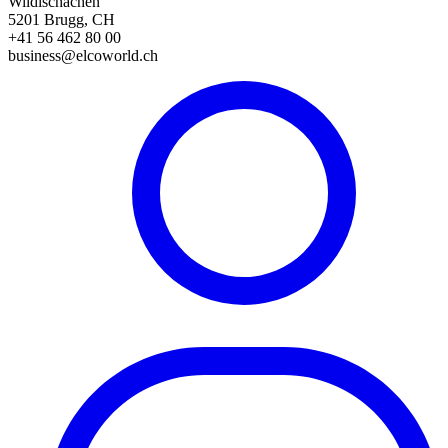
Wildischachen
5201 Brugg, CH
+41 56 462 80 00
business@elcoworld.ch