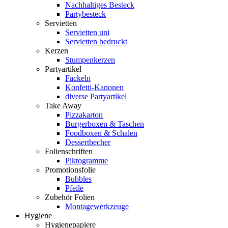
Nachhaltiges Besteck
Partybesteck
Servietten
Servietten uni
Servietten bedruckt
Kerzen
Stumpenkerzen
Partyartikel
Fackeln
Konfetti-Kanonen
diverse Partyartikel
Take Away
Pizzakarton
Burgerboxen & Taschen
Foodboxen & Schalen
Dessertbecher
Folienschriften
Piktogramme
Promotionsfolie
Bubbles
Pfeile
Zubehör Folien
Montagewerkzeuge
Hygiene
Hygienepapiere