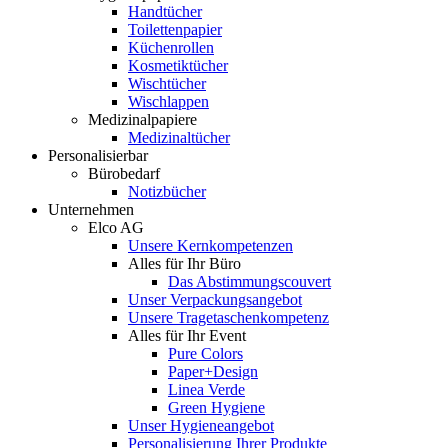
Handtücher
Toilettenpapier
Küchenrollen
Kosmetiktücher
Wischtücher
Wischlappen
Medizinalpapiere
Medizinaltücher
Personalisierbar
Bürobedarf
Notizbücher
Unternehmen
Elco AG
Unsere Kernkompetenzen
Alles für Ihr Büro
Das Abstimmungscouvert
Unser Verpackungsangebot
Unsere Tragetaschenkompetenz
Alles für Ihr Event
Pure Colors
Paper+Design
Linea Verde
Green Hygiene
Unser Hygieneangebot
Personalisierung Ihrer Produkte